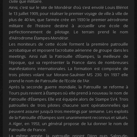
civile que militaire.
Ainsi, c’est sur le site de Mondésir d’où s’est envolé Louis Blériot
le 13 juillet 1909, pour réaliser le premier voyage de ville à ville de
plus de 40 km, que l’armée crée en 1930 le premier aérodrome
militaire de l’histoire destiné à accueillir une école de
perfectionnement de pilotage. Le terrain prend le nom
d’Aérodrome Étampes-Mondésir.
Les moniteurs de cette école forment la première patrouille
acrobatique et imposent l’acrobatie aérienne de groupe dans les
meetings. Ainsi naît la Patrouille d’Étampes, la meilleure de
l’époque, qui va représenter la France dans de nombreuses
manifestations internationales. La formation est composée de
trois pilotes volant sur Morane-Saulnier MS 230. En 1937 elle
prend le nom de Patrouille de l’Ecole de l’Air.
Après la seconde guerre mondiale, la Patrouille se reforme à
Tours puis revient à Étampes où elle prend à nouveau le nom de
Patrouille d’Étampes. Elle est équipée alors de Stampe SV4. Trois
patrouilles de trois pilotes chacune sont opérationnelles qui
peuvent assurer jusqu’à trois meetings par semaine. Les exploits
de la Patrouille d’Étampes sont unanimement reconnus et salués.
A Alger, en 1953, un général propose de lui donner le nom de
Patrouille de France.
La même année, la patrouille rejoint Dijon puis Salon-de-