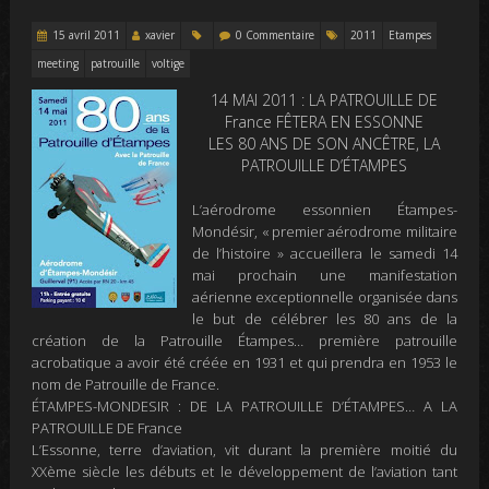
15 avril 2011
xavier
0 Commentaire
2011
Etampes
meeting
patrouille
voltige
14 MAI 2011 : LA PATROUILLE DE
France FÊTERA EN ESSONNE
LES 80 ANS DE SON ANCÊTRE, LA
PATROUILLE D’ÉTAMPES
L’aérodrome essonnien Étampes-
Mondésir, « premier aérodrome militaire
de l’histoire » accueillera le samedi 14
mai prochain une manifestation
aérienne exceptionnelle organisée dans
le but de célébrer les 80 ans de la
création de la Patrouille Étampes… première patrouille
acrobatique a avoir été créée en 1931 et qui prendra en 1953 le
nom de Patrouille de France.
ÉTAMPES-MONDESIR : DE LA PATROUILLE D’ÉTAMPES… A LA
PATROUILLE DE France
L’Essonne, terre d’aviation, vit durant la première moitié du
XXème siècle les débuts et le développement de l’aviation tant