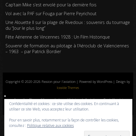
Cap’tain Mike s’est envolé pour la dernière fois
Vol avec la PAF sur Fouga par Pierre Peyrichout
Une Alouette II sur la plage de Rivedoux : souvenirs du tournage
du “Jour le plus long”
Fête Aérienne de Vincennes 1928 : Un Film Historique
Souvenir de formation au pilotage à l’Aéroclub de Valenciennes
– 1963 – par Patrick Bordier
Copyright © 2020-2026 Passion pour l'aviation | Powered by WordPress | Design by
Iceable Themes
Accueil
Blog
Albums photos
Histoires de l’aviation
Contrôle aérien
Confidentialité et cookies : ce site utilise des cookies. En continuant à
Livres
Liens
A propos
Contact
Politique de confidentialité
utiliser ce site Web, vous acceptez leur utilisation.
Pour en savoir plus, notamment sur la façon de contrôler les cookies,
consultez :
Politique relative aux cookies