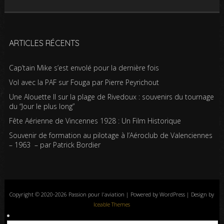
ARTICLES RÉCENTS
Cap’tain Mike s’est envolé pour la dernière fois
Vol avec la PAF sur Fouga par Pierre Peyrichout
Une Alouette II sur la plage de Rivedoux : souvenirs du tournage
du “Jour le plus long”
Fête Aérienne de Vincennes 1928 : Un Film Historique
Souvenir de formation au pilotage à l’Aéroclub de Valenciennes
– 1963 – par Patrick Bordier
Copyright © 2020-2026 Passion pour l'aviation | Powered by WordPress | Design by
Iceable Themes
Accueil
Blog
Albums photos
Histoires de l’aviation
Contrôle aérien