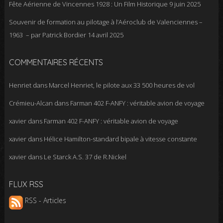
Fête Aérienne de Vincennes 1928 : Un Film Historique
9 juin 2025
Souvenir de formation au pilotage à l’Aéroclub de Valenciennes –
1963 – par Patrick Bordier
14 avril 2025
COMMENTAIRES RÉCENTS
Henriet
dans
Marcel Henriet, le pilote aux 33 500 heures de vol
Crémieu-Alcan
dans
Farman 402 F-ANFY : véritable avion de voyage
xavier
dans
Farman 402 F-ANFY : véritable avion de voyage
xavier
dans
Hélice Hamilton-standard bipale à vitesse constante
xavier
dans
Le Starck A.S. 37 de R.Nickel
FLUX RSS
RSS - Articles