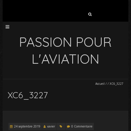
Rechercher :
PASSION POUR
L'AVIATION
Accueil
/
/
XC6_3227
XC6_3227
24 septembre 2019
xavier
0 Commentaire