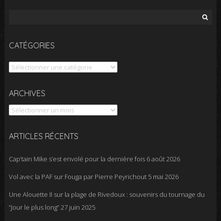
Rechercher :
CATÉGORIES
Catégories
Archives
ARCHIVES
ARTICLES RÉCENTS
Cap’tain Mike s’est envolé pour la dernière fois
6 août 2026
Vol avec la PAF sur Fouga par Pierre Peyrichout
5 mai 2026
Une Alouette II sur la plage de Rivedoux : souvenirs du tournage du
“Jour le plus long”
27 juin 2025