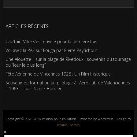
ARTICLES RÉCENTS
Cap’tain Mike s’est envolé pour la dernière fois
Vol avec la PAF sur Fouga par Pierre Peyrichout
Une Alouette II sur la plage de Rivedoux : souvenirs du tournage
du “Jour le plus long”
Fête Aérienne de Vincennes 1928 : Un Film Historique
Souvenir de formation au pilotage à l’Aéroclub de Valenciennes
– 1963 – par Patrick Bordier
Copyright © 2020-2026 Passion pour l'aviation | Powered by WordPress | Design by
Iceable Themes
Accueil
Blog
Albums photos
Histoires de l’aviation
Contrôle aérien