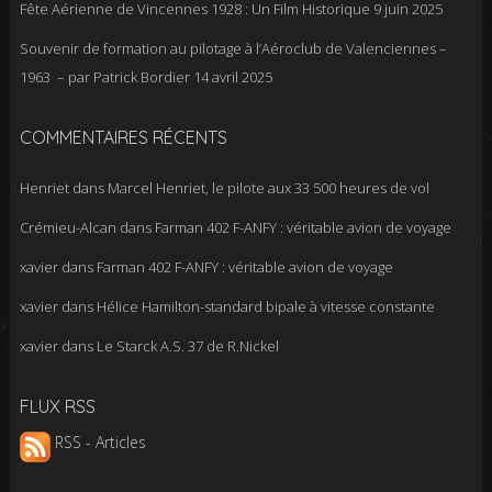
Fête Aérienne de Vincennes 1928 : Un Film Historique
9 juin 2025
Souvenir de formation au pilotage à l’Aéroclub de Valenciennes –
1963 – par Patrick Bordier
14 avril 2025
COMMENTAIRES RÉCENTS
Henriet
dans
Marcel Henriet, le pilote aux 33 500 heures de vol
Crémieu-Alcan
dans
Farman 402 F-ANFY : véritable avion de voyage
xavier
dans
Farman 402 F-ANFY : véritable avion de voyage
xavier
dans
Hélice Hamilton-standard bipale à vitesse constante
xavier
dans
Le Starck A.S. 37 de R.Nickel
FLUX RSS
RSS - Articles