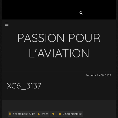
Rechercher :
PASSION POUR
L'AVIATION
Accueil
/
/
XC6_3137
XC6_3137
7 septembre 2019
xavier
0 Commentaire