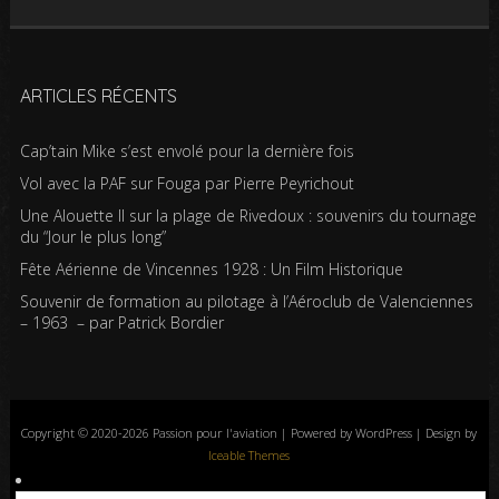
ARTICLES RÉCENTS
Cap’tain Mike s’est envolé pour la dernière fois
Vol avec la PAF sur Fouga par Pierre Peyrichout
Une Alouette II sur la plage de Rivedoux : souvenirs du tournage
du “Jour le plus long”
Fête Aérienne de Vincennes 1928 : Un Film Historique
Souvenir de formation au pilotage à l’Aéroclub de Valenciennes
– 1963 – par Patrick Bordier
Copyright © 2020-2026 Passion pour l'aviation | Powered by WordPress | Design by
Iceable Themes
Accueil
Blog
Albums photos
Histoires de l’aviation
Contrôle aérien