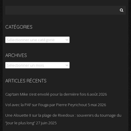
Rechercher :
CATÉGORIES
Catégories
Archives
ARCHIVES
ARTICLES RÉCENTS
Cap’tain Mike s’est envolé pour la dernière fois
6 août 2026
Vol avec la PAF sur Fouga par Pierre Peyrichout
5 mai 2026
Une Alouette II sur la plage de Rivedoux : souvenirs du tournage du
“Jour le plus long”
27 juin 2025