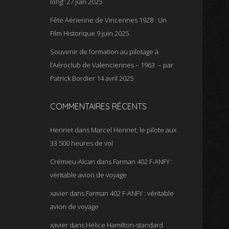
long”
27 juin 2025
Fête Aérienne de Vincennes 1928 : Un
Film Historique
9 juin 2025
Souvenir de formation au pilotage à
l’Aéroclub de Valenciennes – 1963 – par
Patrick Bordier
14 avril 2025
COMMENTAIRES RÉCENTS
Henriet
dans
Marcel Henriet, le pilote aux
33 500 heures de vol
Crémieu-Alcan
dans
Farman 402 F-ANFY :
véritable avion de voyage
xavier
dans
Farman 402 F-ANFY : véritable
avion de voyage
xavier
dans
Hélice Hamilton-standard