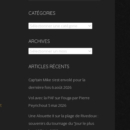
CATÉGORIES
Catégories
Archives
ARCHIVES
ARTICLES RÉCENTS
Cap’tain Mike s’est envolé pour la
dernière fois
6 août 2026
Vol avec la PAF sur Fouga par Pierre
t
Peyrichout
5 mai 2026
Une Alouette II sur la plage de Rivedoux :
souvenirs du tournage du “Jour le plus