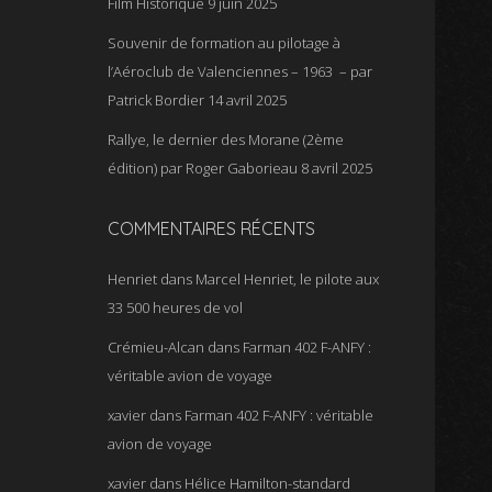
Film Historique
9 juin 2025
Souvenir de formation au pilotage à
l’Aéroclub de Valenciennes – 1963 – par
Patrick Bordier
14 avril 2025
Rallye, le dernier des Morane (2ème
édition) par Roger Gaborieau
8 avril 2025
COMMENTAIRES RÉCENTS
Henriet
dans
Marcel Henriet, le pilote aux
33 500 heures de vol
Crémieu-Alcan
dans
Farman 402 F-ANFY :
véritable avion de voyage
xavier
dans
Farman 402 F-ANFY : véritable
avion de voyage
xavier
dans
Hélice Hamilton-standard