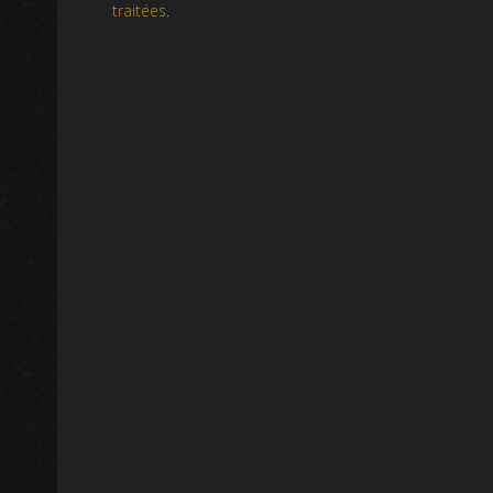
traitées
.