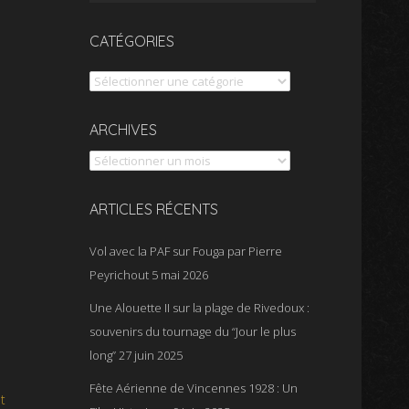
CATÉGORIES
Catégories
Archives
ARCHIVES
ARTICLES RÉCENTS
Vol avec la PAF sur Fouga par Pierre
Peyrichout
5 mai 2026
Une Alouette II sur la plage de Rivedoux :
souvenirs du tournage du “Jour le plus
long”
27 juin 2025
Fête Aérienne de Vincennes 1928 : Un
t