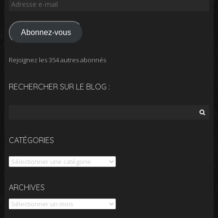
Adresse
e-
mail
Abonnez-vous
Rejoignez les 354 autres abonnés
RECHERCHER SUR LE BLOG :
Rechercher :
CATÉGORIES
Catégories
Archives
ARCHIVES