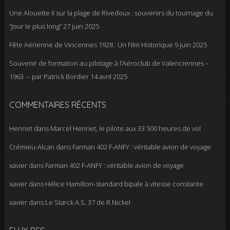
Une Alouette II sur la plage de Rivedoux : souvenirs du tournage du
“Jour le plus long”
27 juin 2025
Fête Aérienne de Vincennes 1928 : Un Film Historique
9 juin 2025
Souvenir de formation au pilotage à l’Aéroclub de Valenciennes –
1963 – par Patrick Bordier
14 avril 2025
COMMENTAIRES RÉCENTS
Henriet
dans
Marcel Henriet, le pilote aux 33 500 heures de vol
Crémieu-Alcan
dans
Farman 402 F-ANFY : véritable avion de voyage
xavier
dans
Farman 402 F-ANFY : véritable avion de voyage
xavier
dans
Hélice Hamilton-standard bipale à vitesse constante
xavier
dans
Le Starck A.S. 37 de R.Nickel