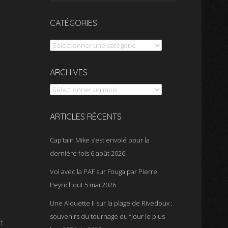
CATÉGORIES
Catégories
Archives
ARCHIVES
ARTICLES RÉCENTS
Cap’tain Mike s’est envolé pour la
dernière fois
6 août 2026
Vol avec la PAF sur Fouga par Pierre
Peyrichout
5 mai 2026
Une Alouette II sur la plage de Rivedoux :
souvenirs du tournage du “Jour le plus
t