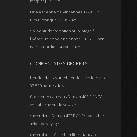
long”
27 juin 2025
Fête Aérienne de Vincennes 1928 : Un
Film Historique
9 juin 2025
Souvenir de formation au pilotage à
l’Aéroclub de Valenciennes – 1963 – par
Patrick Bordier
14 avril 2025
COMMENTAIRES RÉCENTS
Henriet
dans
Marcel Henriet, le pilote aux
33 500 heures de vol
Crémieu-Alcan
dans
Farman 402 F-ANFY :
véritable avion de voyage
xavier
dans
Farman 402 F-ANFY : véritable
avion de voyage
xavier
dans
Hélice Hamilton-standard