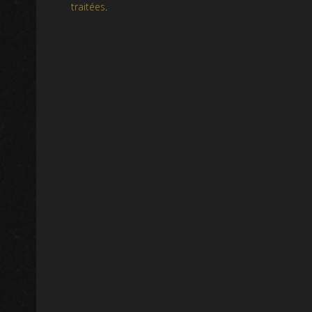
traitées
.