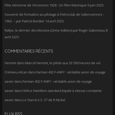
Fête Aérienne de Vincennes 1928 : Un Film Historique
9 juin 2025
Souvenir de formation au pilotage à l’Aéroclub de Valenciennes –
1963 – par Patrick Bordier
14 avril 2025
Rallye, le dernier des Morane (2ème édition) par Roger Gaborieau
8
avril 2025
COMMENTAIRES RÉCENTS
Henriet
dans
Marcel Henriet, le pilote aux 33 500 heures de vol
Crémieu-Alcan
dans
Farman 402 F-ANFY : véritable avion de voyage
xavier
dans
Farman 402 F-ANFY : véritable avion de voyage
xavier
dans
Hélice Hamilton-standard bipale à vitesse constante
xavier
dans
Le Starck A.S. 37 de R.Nickel
FLUX RSS