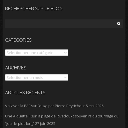
RECHERCHER SUR LE BLOG :
Rechercher :
CATÉGORIES
Catégories
Archives
ARCHIVES
ARTICLES RÉCENTS
Vol avec la PAF sur Fouga par Pierre Peyrichout
5 mai 2026
Une Alouette II sur la plage de Rivedoux : souvenirs du tournage du
“Jour le plus long”
27 juin 2025