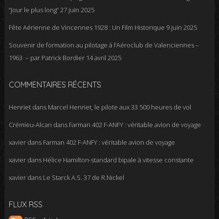
“Jour le plus long”
27 juin 2025
Fête Aérienne de Vincennes 1928 : Un Film Historique
9 juin 2025
Souvenir de formation au pilotage à l’Aéroclub de Valenciennes –
1963 – par Patrick Bordier
14 avril 2025
COMMENTAIRES RÉCENTS
Henriet
dans
Marcel Henriet, le pilote aux 33 500 heures de vol
Crémieu-Alcan
dans
Farman 402 F-ANFY : véritable avion de voyage
xavier
dans
Farman 402 F-ANFY : véritable avion de voyage
xavier
dans
Hélice Hamilton-standard bipale à vitesse constante
xavier
dans
Le Starck A.S. 37 de R.Nickel
FLUX RSS