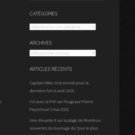
CATÉGORIES
Catégories
Archives
ARCHIVES
ARTICLES RÉCENTS
Cap’tain Mike s’est envolé pour la
dernière fois
6 août 2026
Vol avec la PAF sur Fouga par Pierre
t
Peyrichout
5 mai 2026
Une Alouette II sur la plage de Rivedoux :
souvenirs du tournage du “Jour le plus