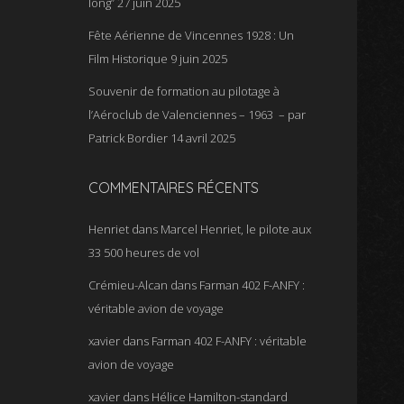
long”
27 juin 2025
Fête Aérienne de Vincennes 1928 : Un
Film Historique
9 juin 2025
Souvenir de formation au pilotage à
l’Aéroclub de Valenciennes – 1963 – par
Patrick Bordier
14 avril 2025
COMMENTAIRES RÉCENTS
Henriet
dans
Marcel Henriet, le pilote aux
33 500 heures de vol
Crémieu-Alcan
dans
Farman 402 F-ANFY :
véritable avion de voyage
xavier
dans
Farman 402 F-ANFY : véritable
avion de voyage
xavier
dans
Hélice Hamilton-standard