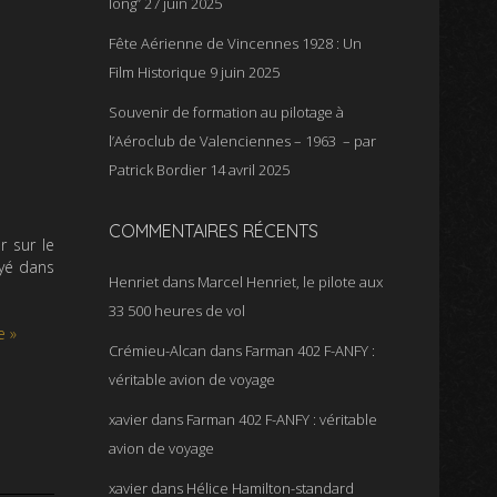
long”
27 juin 2025
Fête Aérienne de Vincennes 1928 : Un
Film Historique
9 juin 2025
Souvenir de formation au pilotage à
l’Aéroclub de Valenciennes – 1963 – par
Patrick Bordier
14 avril 2025
COMMENTAIRES RÉCENTS
r sur le
oyé dans
Henriet
dans
Marcel Henriet, le pilote aux
33 500 heures de vol
e »
Crémieu-Alcan
dans
Farman 402 F-ANFY :
véritable avion de voyage
xavier
dans
Farman 402 F-ANFY : véritable
avion de voyage
xavier
dans
Hélice Hamilton-standard