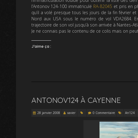
l’immatriculation voulue pour obtenir la liste des d
l’Antonov 124-100 immatriculé
RA-82045
et pris en p
qu’il a volé presque tous les jours de la fin février 
Nord aux USA sous le numéro de vol VDA2684. Ensui
trajectoire de son vol jusqu’à son arrivée à Nantes-Atl
Je ne connais pas le contenu de ce colis mais on peu
J’aime ça :
ANTONOV124 À CAYENNE
28 janvier 2008
xavier
0 Commentaire
An124