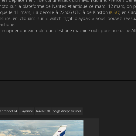
erniers déplacement intercontinentaux d’un avion donné. Prenons par
hoto sur la plateforme de Nantes-Atlantique ce mardi 12 mars, on p
et que le 11 mars, il a décollé à 22h06 UTC à de Kinston (
KISO
) en Car
te en cliquant sur « watch flight playbak » vous pouvez revisual
antique.
t imaginer par exemple que c’est une machine outil pour une usine A
antonov124
Cayenne
RA-82078
volga dnepr airlines