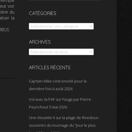
 exemple
eut voir
oline du
CATÉGORIES
iser la
Catégories
IRBUS.
Archives
ARCHIVES
ARTICLES RÉCENTS
Cap’tain Mike s’est envolé pour la
dernière fois
6 août 2026
Vol avec la PAF sur Fouga par Pierre
Peyrichout
5 mai 2026
Une Alouette II sur la plage de Rivedoux :
souvenirs du tournage du “Jour le plus