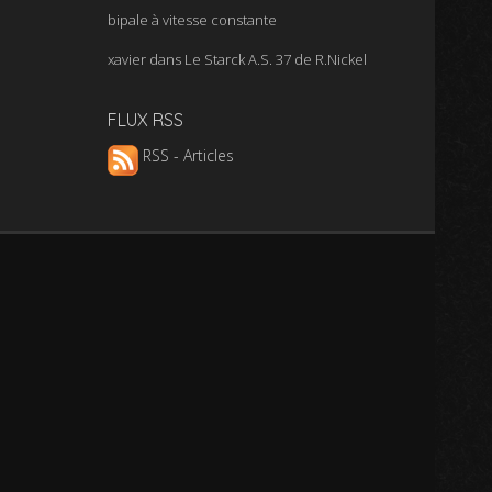
bipale à vitesse constante
xavier
dans
Le Starck A.S. 37 de R.Nickel
FLUX RSS
RSS - Articles