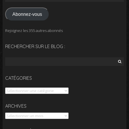
e-
mail
Abonnez-vous
Rejoignez les 355 autres abonnés
RECHERCHER SUR LE BLOG :
Rechercher :
CATÉGORIES
Catégories
Archives
ARCHIVES