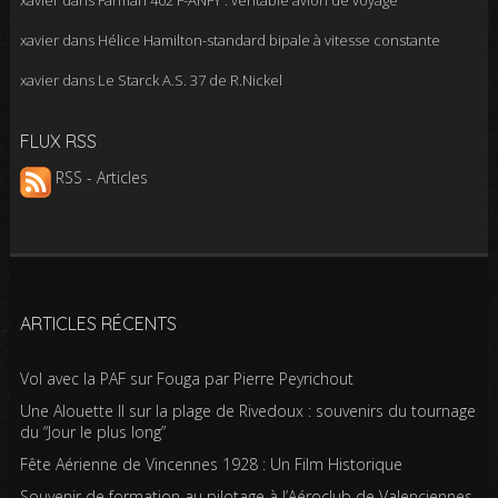
xavier
dans
Farman 402 F-ANFY : véritable avion de voyage
xavier
dans
Hélice Hamilton-standard bipale à vitesse constante
xavier
dans
Le Starck A.S. 37 de R.Nickel
FLUX RSS
RSS - Articles
ARTICLES RÉCENTS
Vol avec la PAF sur Fouga par Pierre Peyrichout
Une Alouette II sur la plage de Rivedoux : souvenirs du tournage
du “Jour le plus long”
Fête Aérienne de Vincennes 1928 : Un Film Historique
Souvenir de formation au pilotage à l’Aéroclub de Valenciennes