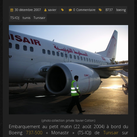
30 décembre 2007
xavier
0 Commentaire
B737
boeing
TS-IOJ
tunis
Tunisair
(photo collection privée Xavier Cotton)
Embarquement au petit matin (22 août 2004) à bord du
Boeing
737-500
« Monastir » (TS-IOJ) de
Tunisair
sur