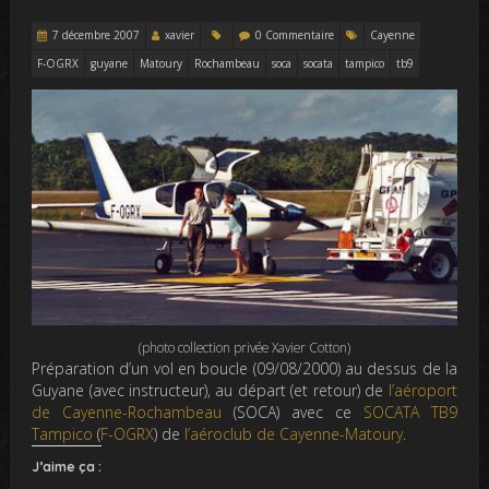
7 décembre 2007
xavier
0 Commentaire
Cayenne
F-OGRX
guyane
Matoury
Rochambeau
soca
socata
tampico
tb9
(photo collection privée Xavier Cotton)
Préparation d’un vol en boucle (09/08/2000) au dessus de la
Guyane (avec instructeur), au départ (et retour) de
l’aéroport
de Cayenne-Rochambeau
(SOCA) avec ce
SOCATA TB9
Tampico
(
F-OGRX
) de
l’aéroclub de Cayenne-Matoury
.
J’aime ça :