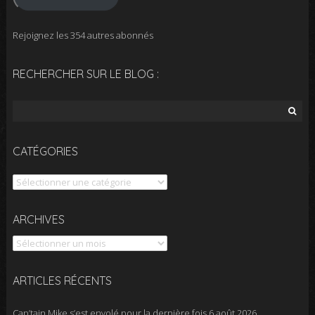
Rejoignez les 354 autres abonnés
RECHERCHER SUR LE BLOG :
Rechercher :
CATÉGORIES
Catégories
Archives
ARCHIVES
ARTICLES RÉCENTS
Cap’tain Mike s’est envolé pour la dernière fois
6 août 2026