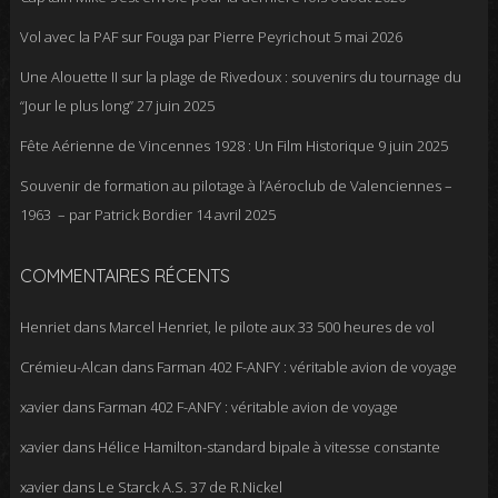
Vol avec la PAF sur Fouga par Pierre Peyrichout
5 mai 2026
Une Alouette II sur la plage de Rivedoux : souvenirs du tournage du
“Jour le plus long”
27 juin 2025
Fête Aérienne de Vincennes 1928 : Un Film Historique
9 juin 2025
Souvenir de formation au pilotage à l’Aéroclub de Valenciennes –
1963 – par Patrick Bordier
14 avril 2025
COMMENTAIRES RÉCENTS
Henriet
dans
Marcel Henriet, le pilote aux 33 500 heures de vol
Crémieu-Alcan
dans
Farman 402 F-ANFY : véritable avion de voyage
xavier
dans
Farman 402 F-ANFY : véritable avion de voyage
xavier
dans
Hélice Hamilton-standard bipale à vitesse constante
xavier
dans
Le Starck A.S. 37 de R.Nickel