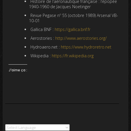
Histoire de l’aéronautique française : l’épopée
1940-1960 de Jacques Noetinger
o
Revue Pegase n
55 (octobre 1989) Arsenal VB-
10-01
Gallica BNF :
https://gallica.bnf.fr
Aerostories :
http://www.aerostories.org/
Hydroaero.net :
https://www.hydroretro.net
Wikipedia :
https://fr.wikipedia.org
J’aime ça :