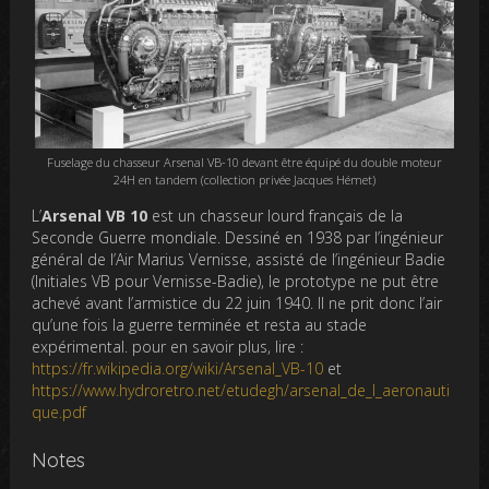
Fuselage du chasseur Arsenal VB-10 devant être équipé du double moteur
24H en tandem (collection privée Jacques Hémet)
L’
Arsenal VB 10
est un chasseur lourd français de la
Seconde Guerre mondiale. Dessiné en 1938 par l’ingénieur
général de l’Air Marius Vernisse, assisté de l’ingénieur Badie
(Initiales VB pour Vernisse-Badie), le prototype ne put être
achevé avant l’armistice du 22 juin 1940. Il ne prit donc l’air
qu’une fois la guerre terminée et resta au stade
expérimental. pour en savoir plus, lire :
https://fr.wikipedia.org/wiki/Arsenal_VB-10
et
https://www.hydroretro.net/etudegh/arsenal_de_l_aeronauti
que.pdf
Notes