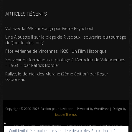
ARTICLES RÉCENTS
Vol avec la PAF sur Fouga par Pierre Peyrichout
Une Alouette II sur la plage de Rivedoux : souvenirs du tournage
du “Jour le plus long”
Fête Aérienne de Vincennes 1928 : Un Film Historique
Souvenir de formation au pilotage à l’Aéroclub de Valenciennes
– 1963 – par Patrick Bordier
Rallye, le dernier des Morane (2ème édition) par Roger
Gaborieau
Copyright © 2020-2026 Passion pour l'aviation | Powered by WordPress | Design by
Iceable Themes
Accueil
Blog
Albums photos
Histoires de l’aviation
Contrôle aérien
Confidentialité et cookies : ce site utilise des cookies. En continuant à
Livres
Liens
A propos
Contact
Politique de confidentialité