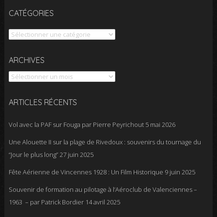
CATÉGORIES
Catégories
Archives
ARCHIVES
ARTICLES RÉCENTS
Vol avec la PAF sur Fouga par Pierre Peyrichout
5 mai 2026
Une Alouette II sur la plage de Rivedoux : souvenirs du tournage du
“Jour le plus long”
27 juin 2025
Fête Aérienne de Vincennes 1928 : Un Film Historique
9 juin 2025
Souvenir de formation au pilotage à l’Aéroclub de Valenciennes –
1963 – par Patrick Bordier
14 avril 2025