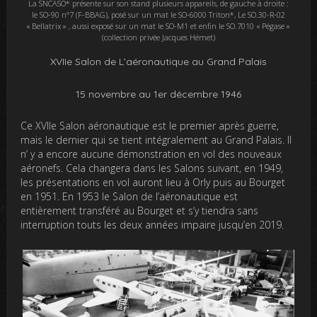
La SNCASO* présente sur son stand plusieurs appareils, de gauche à droite :
le SO-90 n°7 (F-BBAG), posé sur un mat le SO-6000 Triton*, Le SO.30-R-02
« Bellatrix » , aussi exposé sur un mat le SO-M1 et enfin le SO.7010 « Pégase »
(collection privée Jacques Hémet)
XVIIe Salon de L’aéronautique au Grand Palais
15 novembre au 1er décembre 1946
Ce XVIIe Salon aéronautique est le premier après guerre,
mais le dernier qui se tient intégralement au Grand Palais. Il
n’ y a encore aucune démonstration en vol des nouveaux
aéronefs. Cela changera dans les Salons suivant, en 1949,
les présentations en vol auront lieu à Orly puis au Bourget
en 1951. En 1953 le Salon de l’aéronautique est
entièrement transféré au Bourget et s’y tiendra sans
interruption touts les deux années impaire jusqu’en 2019.