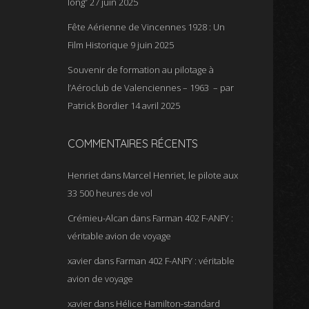
long”
27 juin 2025
Fête Aérienne de Vincennes 1928 : Un
Film Historique
9 juin 2025
Souvenir de formation au pilotage à
l’Aéroclub de Valenciennes – 1963 – par
Patrick Bordier
14 avril 2025
COMMENTAIRES RÉCENTS
Henriet
dans
Marcel Henriet, le pilote aux
33 500 heures de vol
Crémieu-Alcan
dans
Farman 402 F-ANFY :
véritable avion de voyage
xavier
dans
Farman 402 F-ANFY : véritable
avion de voyage
xavier
dans
Hélice Hamilton-standard