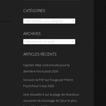
CATÉGORIES
Catégories
Archives
ARCHIVES
ARTICLES RÉCENTS
Cap’tain Mike s’est envolé pour la
dernière fois
6 août 2026
Vol avec la PAF sur Fouga par Pierre
Peyrichout
5 mai 2026
Une Alouette II sur la plage de Rivedoux :
souvenirs du tournage du “Jour le plus