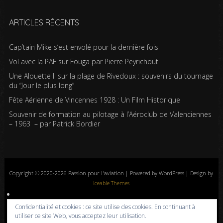
ARTICLES RÉCENTS
Cap’tain Mike s’est envolé pour la dernière fois
Vol avec la PAF sur Fouga par Pierre Peyrichout
Une Alouette II sur la plage de Rivedoux : souvenirs du tournage
du “Jour le plus long”
Fête Aérienne de Vincennes 1928 : Un Film Historique
Souvenir de formation au pilotage à l’Aéroclub de Valenciennes
– 1963 – par Patrick Bordier
Copyright © 2020-2026 Passion pour l'aviation | Powered by WordPress | Design by
Iceable Themes
Accueil
Blog
Albums photos
Histoires de l’aviation
Contrôle aérien
Confidentialité et cookies : ce site utilise des cookies. En continuant à
Livres
Liens
A propos
Contact
Politique de confidentialité
utiliser ce site Web, vous acceptez leur utilisation.