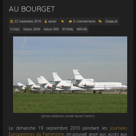
AU BOURGET
22 novembre 2010
xavier
0 Commentaire
Dassault
F-GXJC
Falcon 2000
Falcon 900
N139AL
N954FJ
(photo collection privée Xavier Cotton)
Le dimanche 19 septembre 2010 pendant les
Journées
Européennes du Patrimoine
, on pouvait avoir aux accès aux