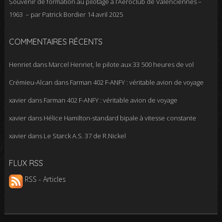
Souvenir de formation au pilotage à l’Aéroclub de Valenciennes –
1963 – par Patrick Bordier
14 avril 2025
COMMENTAIRES RÉCENTS
Henriet
dans
Marcel Henriet, le pilote aux 33 500 heures de vol
Crémieu-Alcan
dans
Farman 402 F-ANFY : véritable avion de voyage
xavier
dans
Farman 402 F-ANFY : véritable avion de voyage
xavier
dans
Hélice Hamilton-standard bipale à vitesse constante
xavier
dans
Le Starck A.S. 37 de R.Nickel
FLUX RSS
RSS - Articles