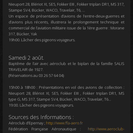
Nieuport 28, Blériot XI, SE5, Fokker EIII , Fokker triplan DR1, MS 317,
Stampe SV4, Bücker, WACO, Travelair, T6, …
Un espace de présentation d’avions de l’entre-deux-guerres et
d’avions plus récents, illustrera le prolongement technique et
commercial de l’aviation militaire issue de la 1ère guerre : Morane
317, Bücker, Yak
19h00. Lâcher des pigeons voyageurs.
Samedi 2 août.
Baptême de l’air avec aéroclub et le biplan de la famille SALIS
TRAVELAIR de 1927.
(Réservations au 03 26 57 64 04)
15h00 à 18h00 : Présentations en vol des avions de collection :
Nieuport 28, Blériot XI, SE5, Fokker EIII , Fokker triplan DR1, MS
type G, MS 317, Stampe SV4, Bücker, WACO, Travelair, T6…
19:00. Lâcher des pigeons voyageurs.
Sources des Informations :
Aéroclub d’Epernay ;
http://www.ffa-aero.fr
Fédération Française Aéronautique :
http://www.aeroclub-