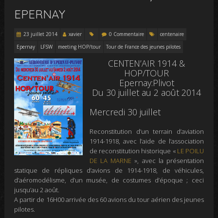
EPERNAY
23 juillet 2014
xavier
0 Commentaire
centenaire
Epernay
LFSW
meeting HOP/tour
Tour de France des jeunes pilotes
CENTEN’AIR 1914 &
HOP/TOUR
Epernay:Plivot
Du 30 juillet au 2 août 2014
Mercredi 30 juillet
Reconstitution d’un terrain d’aviation
1914-1918, avec l’aide de l’association
de reconstitution historique «
LE POILU
DE LA MARNE
», avec la présentation
statique de répliques d’avions de 1914-1918, de véhicules,
d’aéromodélisme, d’un musée, de costumes d’époque ; ceci
jusqu’au 2 août.
A partir de 16H00 arrivée des 60 avions du tour aérien des jeunes
pilotes.