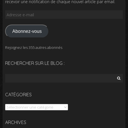
recevoir une notification de chaque nouvel article par email.
Adresse
e-
mail
Abonnez-vous
Rejoignez les 355 autres abonnés
RECHERCHER SUR LE BLOG :
Rechercher :
CATÉGORIES
Catégories
Archives
ARCHIVES