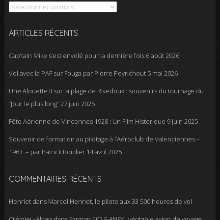
ARTICLES RÉCENTS
Cap’tain Mike s’est envolé pour la dernière fois
6 août 2026
Vol avec la PAF sur Fouga par Pierre Peyrichout
5 mai 2026
Une Alouette II sur la plage de Rivedoux : souvenirs du tournage du
“Jour le plus long”
27 juin 2025
Fête Aérienne de Vincennes 1928 : Un Film Historique
9 juin 2025
Souvenir de formation au pilotage à l’Aéroclub de Valenciennes –
1963 – par Patrick Bordier
14 avril 2025
COMMENTAIRES RÉCENTS
Henriet
dans
Marcel Henriet, le pilote aux 33 500 heures de vol
Crémieu-Alcan
dans
Farman 402 F-ANFY : véritable avion de voyage