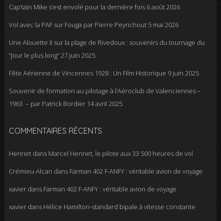
Cap’tain Mike s’est envolé pour la dernière fois
6 août 2026
Vol avec la PAF sur Fouga par Pierre Peyrichout
5 mai 2026
Une Alouette II sur la plage de Rivedoux : souvenirs du tournage du
“Jour le plus long”
27 juin 2025
Fête Aérienne de Vincennes 1928 : Un Film Historique
9 juin 2025
Souvenir de formation au pilotage à l’Aéroclub de Valenciennes –
1963 – par Patrick Bordier
14 avril 2025
COMMENTAIRES RÉCENTS
Henriet
dans
Marcel Henriet, le pilote aux 33 500 heures de vol
Crémieu-Alcan
dans
Farman 402 F-ANFY : véritable avion de voyage
xavier
dans
Farman 402 F-ANFY : véritable avion de voyage
xavier
dans
Hélice Hamilton-standard bipale à vitesse constante