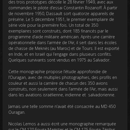
des trois prototypes décolle le 28 février 1949, avec aux
commandes le pilote d’essai Constantin Rozanoff. À partir
de novembre 1950, Dassault sort quatorze appareils de
présérie. Le 5 décembre 1951, le premier exemplaire de
série vole pour la première fois. Un total de 350
exemplaires sont construits, dont 185 financés par le
programme d’aide militaire américain. Après une carrière
opérationnelle dans l’armée de l’Air, il sert dans les écoles
de chasse de Meknès (au Maroc) et de Tours. Il est exporté
en Inde, et en Israël qui l’engage dans plusieurs conflits.
Quelques survivants sont vendus en 1975 au Salvador.
Cette monographie propose l’étude approfondie de
l’Ouragan, avec de multiples photographies, des profils en
couleur et aussi la carrière de chacun des 350 avions
construits, non seulement dans l’armée de l’Air, mais aussi
dans les aviations israélienne, indienne et salvadorienne.
Jamais une telle somme n’avait été consacrée au MD 450
Ouragan.
Nicolas Lemos a aussi écrit une monographie remarquée
sur le CM 170 Fouga Magister et le CM 175 Fouga Zéphyr