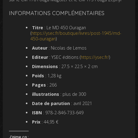
INFORMATIONS COMPLÉMENTAIRES
Titre
: Le MD 450 Ouragan
(
https://ysec.fr/boutique/livres/post-1945/md-
450-ouragan
)
Auteur
: Nicolas de Lemos
Editeur
: YSEC éditions (
https://ysec.fr/
)
Dimensions
: 27.5 × 22.5 × 2 cm
Poids
: 1,28 kg
Pages
: 266
illustrations
: plus de 300
Date de parution
: avril 2021
ISBN
: 978-2-846-733-649
Prix
: 44,95 €
J’aime ça :