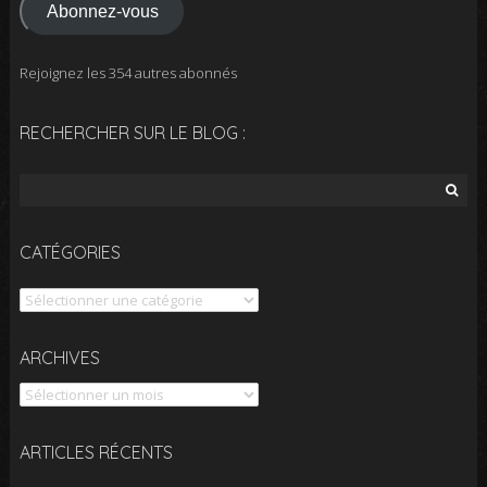
Abonnez-vous
Rejoignez les 354 autres abonnés
RECHERCHER SUR LE BLOG :
Rechercher :
CATÉGORIES
Catégories
Archives
ARCHIVES
ARTICLES RÉCENTS