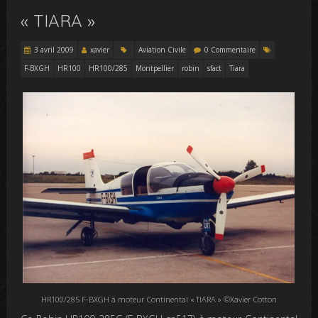
« TIARA »
3 avril 2009
xavier
Aviation Civile
0 Commentaire
F-BXGH
HR100
HR100/285
Montpellier
robin
sfact
Tiara
HR100/285 F-BXGH à moteur Continental « TIARA » ©Xavier Cotton