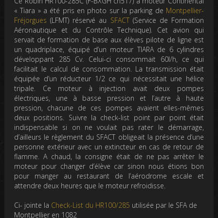
Ce Robin HR100-285C (F-BXGH cn517) à moteur Continental
« Tiara » a été pris en photo sur la parking de
Montpellier-
Fréjorgues
(LFMT) réservé au
SFACT
(Service de Formation
Aéronautique et du Contrôle Technique). Cet avion qui
servait de formation de base aux élèves pilote de ligne est
un quadriplace, équipé d’un moteur TIARA de 6 cylindres
développant 285 Cv. Celui-ci consommait 60l/h, ce qui
facilitait le calcul de consommation. La transmission était
équipée d’un réducteur 1/2 ce qui nécessitait une hélice
tripale. Ce moteur à injection avait deux pompes
électriques, une à basse pression et l’autre à haute
pression, chacune de ces pompes avaient elles-mêmes
deux positions. Suivre la check-list point par point était
indispensable si on ne voulait pas rater le démarrage,
d’ailleurs le règlement du SFACT obligeait la présence d’une
personne extérieur avec un extincteur en cas de retour de
flamme. A chaud, la consigne était de ne pas arrêter le
moteur pour changer d’élève car sinon nous étions bon
pour manger au restaurant de l’aérodrome escale et
attendre deux heures que le moteur refroidisse.
Ci- jointe la
Check-List du HR100/285
utilisée par le SFA de
Montpellier en 1082