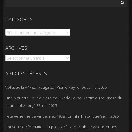
Rechercher :
CATÉGORIES
Catégories
Archives
ARCHIVES
ARTICLES RÉCENTS
Vol avec la PAF sur Fouga par Pierre Peyrichout
5 mai 2026
Une Alouette II sur la plage de Rivedoux : souvenirs du tournage du
“Jour le plus long”
27 juin 2025
Fête Aérienne de Vincennes 1928 : Un Film Historique
9 juin 2025
Souvenir de formation au pilotage à l’Aéroclub de Valenciennes –