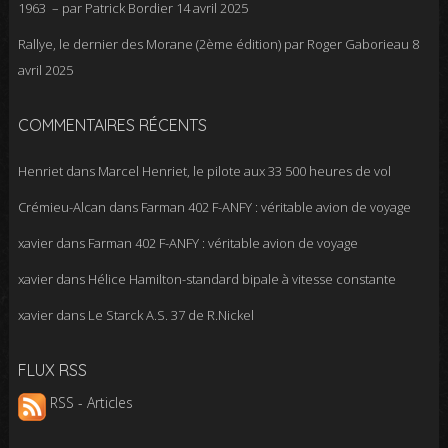
1963 – par Patrick Bordier
14 avril 2025
Rallye, le dernier des Morane (2ème édition) par Roger Gaborieau
8
avril 2025
COMMENTAIRES RÉCENTS
Henriet
dans
Marcel Henriet, le pilote aux 33 500 heures de vol
Crémieu-Alcan
dans
Farman 402 F-ANFY : véritable avion de voyage
xavier
dans
Farman 402 F-ANFY : véritable avion de voyage
xavier
dans
Hélice Hamilton-standard bipale à vitesse constante
xavier
dans
Le Starck A.S. 37 de R.Nickel
FLUX RSS
RSS - Articles