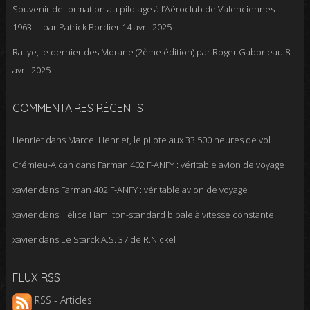
Souvenir de formation au pilotage à l’Aéroclub de Valenciennes –
1963 – par Patrick Bordier
14 avril 2025
Rallye, le dernier des Morane (2ème édition) par Roger Gaborieau
8
avril 2025
COMMENTAIRES RÉCENTS
Henriet
dans
Marcel Henriet, le pilote aux 33 500 heures de vol
Crémieu-Alcan
dans
Farman 402 F-ANFY : véritable avion de voyage
xavier
dans
Farman 402 F-ANFY : véritable avion de voyage
xavier
dans
Hélice Hamilton-standard bipale à vitesse constante
xavier
dans
Le Starck A.S. 37 de R.Nickel
FLUX RSS
RSS - Articles