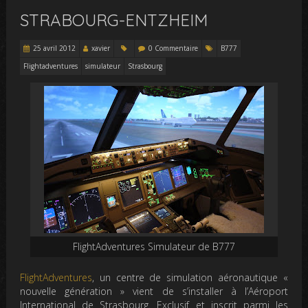
STRABOURG-ENTZHEIM
25 avril 2012
xavier
0 Commentaire
B777
Flightadventures
simulateur
Strasbourg
FlightAdventures Simulateur de B777
FlightAdventures
, un centre de simulation aéronautique «
nouvelle génération » vient de s’installer à l’Aéroport
International de Strasbourg. Exclusif et inscrit parmi les