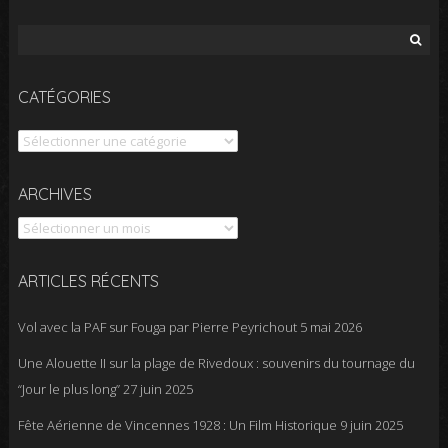
Rechercher :
CATÉGORIES
Catégories
Archives
ARCHIVES
ARTICLES RÉCENTS
Vol avec la PAF sur Fouga par Pierre Peyrichout
5 mai 2026
Une Alouette II sur la plage de Rivedoux : souvenirs du tournage du
“Jour le plus long”
27 juin 2025
Fête Aérienne de Vincennes 1928 : Un Film Historique
9 juin 2025