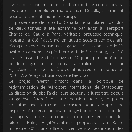
leviers de redynamisation de l’aéroport, le centre ouvrira
ses portes au public en mai prochain. Décollage imminent
pour un dispositif unique en Europe !
En provenance de Toronto (Canada), le simulateur de plus
de deux tonnes a été acheminé par avion à l’aéroport
Charles de Gaulle à Paris. Véritable prouesse technique,
l’appareil a été fractionné en quatre sous-ensembles afin
d’adapter ses dimensions au gabarit d’un avion. Livré le 13
avril par camions jusqu’à l’aéroport de Strasbourg, il a été
installé, assemblé et éprouvé en 10 jours, par une équipe
de deux ingénieurs canadiens et australiens. Le simulateur
FlightAdventures se situe à présent au cœur d’un espace de
200 m2, à l’étage « business » de l’aéroport.
Ce projet inventif s’inscrit dans la politique de
redynamisation de l’Aéroport International de Strasbourg.
La direction du site l’a d’ailleurs soutenu à juste titre depuis
sa genèse. Au-delà de la dimension ludique, le projet
constitue une formidable occasion pour l’aéroport de
disposer d’un service innovant de gestion du stress pour les
passagers un peu anxieux et d’entrainement pour les
pilotes. Enfin, FlightAdventures proposera, au 3ème
trimestre 2012, une offre « Incentive » à destination des