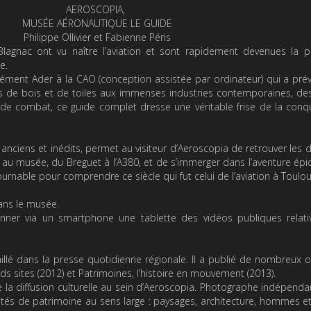
AEROSCOPIA,
MUSÉE AÉRONAUTIQUE LE GUIDE
Philippe Ollivier et Fabienne Péris
Blagnac ont vu naître l’aviation et sont rapidement devenues la 
e.
lément Ader à la CAO (conception assistée par ordinateur) qui a prév
rs de bois et de toiles aux immenses industries contemporaines, de
s de combat, ce guide complet dresse une véritable frise de la con
anciens et inédits, permet au visiteur d’Aeroscopia de retrouver les
au musée, du Breguet à l’A380, et de s’immerger dans l’aventure ép
rnable pour comprendre ce siècle qui fut celui de l’aviation à Toulou
ans le musée.
ner via un smartphone une tablette des vidéos publiques relati
illé dans la presse quotidienne régionale. Il a publié de nombreux 
ds sites
(2012) et
Patrimoines, l’histoire en mouvement
(2013).
 la diffusion culturelle au sein d’Aeroscopia. Photographe indépenda
vités de patrimoine au sens large : paysages, architecture, hommes et