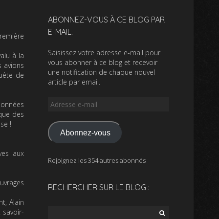
ABONNEZ-VOUS À CE BLOG PAR
E-MAIL.
première
Saisissez votre adresse e-mail pour
alu à la
vous abonner à ce blog et recevoir
s avions
une notification de chaque nouvel
quête de
article par email.
Adresse
 données
e-
ique des
mail
se !
Abonnez-vous
ves aux
Rejoignez les 354 autres abonnés
ouvrages
RECHERCHER SUR LE BLOG :
nt,
Alain
Rechercher :
 savoir-