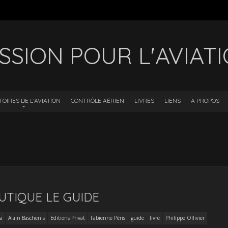
SSION POUR L'AVIAT
TOIRES DE L’AVIATION
CONTRÔLE AÉRIEN
LIVRES
LIENS
A PROPOS
UTIQUE LE GUIDE
a
Alain Baschenis
Editions Privat
Fabienne Péris
guide
livre
Philippe Ollivier