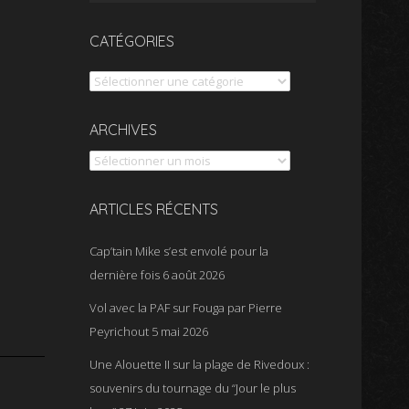
CATÉGORIES
Catégories
Archives
ARCHIVES
ARTICLES RÉCENTS
Cap’tain Mike s’est envolé pour la
dernière fois
6 août 2026
Vol avec la PAF sur Fouga par Pierre
Peyrichout
5 mai 2026
Une Alouette II sur la plage de Rivedoux :
souvenirs du tournage du “Jour le plus