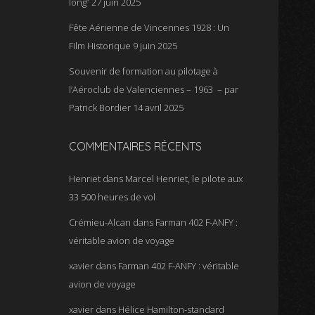
long”
27 juin 2025
Fête Aérienne de Vincennes 1928 : Un
Film Historique
9 juin 2025
Souvenir de formation au pilotage à
l’Aéroclub de Valenciennes – 1963 – par
Patrick Bordier
14 avril 2025
COMMENTAIRES RÉCENTS
Henriet
dans
Marcel Henriet, le pilote aux
33 500 heures de vol
Crémieu-Alcan
dans
Farman 402 F-ANFY :
véritable avion de voyage
xavier
dans
Farman 402 F-ANFY : véritable
avion de voyage
xavier
dans
Hélice Hamilton-standard