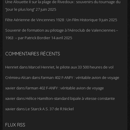
Une Alouette II sur la plage de Rivedoux : souvenirs du tournage du
“Jour le plus long”
27 juin 2025
Fête Aérienne de Vincennes 1928 : Un Film Historique
9 juin 2025
Souvenir de formation au pilotage à l’Aéroclub de Valenciennes –
1963 – par Patrick Bordier
14 avril 2025
COMMENTAIRES RÉCENTS
Henriet
dans
Marcel Henriet, le pilote aux 33 500 heures de vol
Crémieu-Alcan
dans
Farman 402 F-ANFY : véritable avion de voyage
xavier
dans
Farman 402 F-ANFY : véritable avion de voyage
xavier
dans
Hélice Hamilton-standard bipale à vitesse constante
xavier
dans
Le Starck A.S. 37 de R.Nickel
FLUX RSS