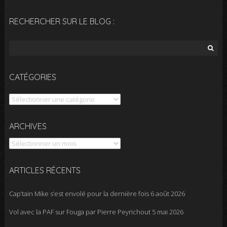
RECHERCHER SUR LE BLOG :
Rechercher :
CATÉGORIES
Catégories
Archives
ARCHIVES
ARTICLES RÉCENTS
Cap’tain Mike s’est envolé pour la dernière fois
6 août 2026
Vol avec la PAF sur Fouga par Pierre Peyrichout
5 mai 2026