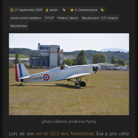
27 septembre 2009
xavier
0 Commentaire
construction amateur
F-PCIP
Fréderic Secchi
Mauboussin 123 Corsaire
Montélimar
(photo collection privée Eva Pache)
Lors de son
vol en DC3 vers Montélimar
, Eva a pris cette