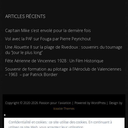
ARTICLES RÉCENTS
Cap’tain Mike s’est envolé pour la dernière fois
Vol avec la PAF sur Fouga par Pierre Peyrichout
Une Alouette II sur la plage de Rivedoux : souvenirs du tournage
du “Jour le plus long”
Fête Aérienne de Vincennes 1928 : Un Film Historique
Souvenir de formation au pilotage à l’Aéroclub de Valenciennes
– 1963 – par Patrick Bordier
Copyright © 2020-2026 Passion pour l'aviation | Powered by WordPress | Design by
Iceable Themes
Accueil
Blog
Albums photos
Histoires de l’aviation
Contrôle aérien
Confidentialité et cookies : ce site utilise des cookies. En continuant à
Livres
Liens
A propos
Contact
Politique de confidentialité
utiliser ce site Web, vous acceptez leur utilisation.