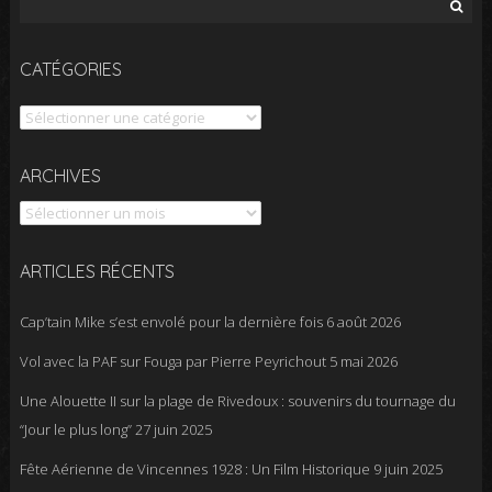
Rechercher :
CATÉGORIES
Catégories
Archives
ARCHIVES
ARTICLES RÉCENTS
Cap’tain Mike s’est envolé pour la dernière fois
6 août 2026
Vol avec la PAF sur Fouga par Pierre Peyrichout
5 mai 2026
Une Alouette II sur la plage de Rivedoux : souvenirs du tournage du
“Jour le plus long”
27 juin 2025
Fête Aérienne de Vincennes 1928 : Un Film Historique
9 juin 2025