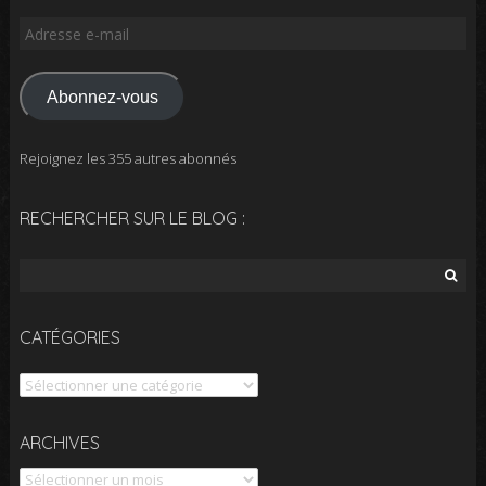
Adresse
e-
mail
Abonnez-vous
Rejoignez les 355 autres abonnés
RECHERCHER SUR LE BLOG :
Rechercher :
CATÉGORIES
Catégories
Archives
ARCHIVES