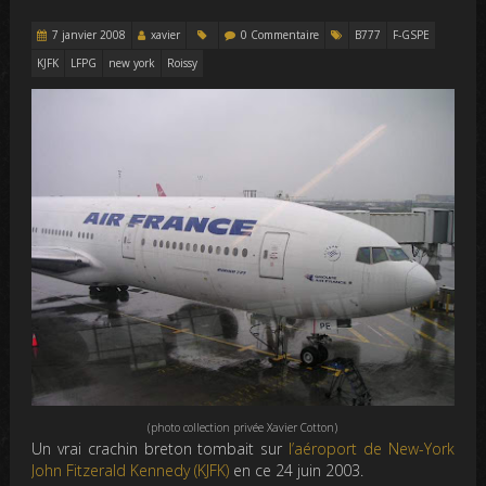
7 janvier 2008
xavier
0 Commentaire
B777
F-GSPE
KJFK
LFPG
new york
Roissy
(photo collection privée Xavier Cotton)
Un vrai crachin breton tombait sur
l’aéroport de New-York
John Fitzerald Kennedy (KJFK)
en ce 24 juin 2003.