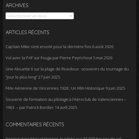
Archives
ARCHIVES
ARTICLES RÉCENTS
Cap’tain Mike s’est envolé pour la dernière fois
6 août 2026
Vol avec la PAF sur Fouga par Pierre Peyrichout
5 mai 2026
Une Alouette II sur la plage de Rivedoux : souvenirs du tournage du
“Jour le plus long”
27 juin 2025
Fête Aérienne de Vincennes 1928 : Un Film Historique
9 juin 2025
Souvenir de formation au pilotage à l’Aéroclub de Valenciennes –
1963 – par Patrick Bordier
14 avril 2025
COMMENTAIRES RÉCENTS
Henriet
dans
Marcel Henriet, le pilote aux 33 500 heures de vol