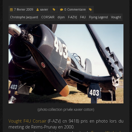
7 février 2009
xavier
0 Commentaire
Christophe Jacquard
CORSAIR
dijon
F-AZVJ
F4U
Flying Legend
Vought
(photo collection privée xavier cotton)
Vought F4U Corsair
(F-AZVJ cn 9418) pris en photo lors du
meeting de Reims-Prunay en 2000.