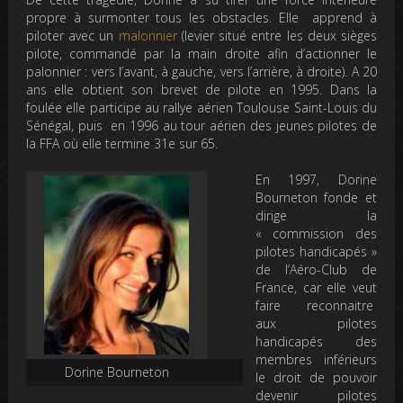
propre à surmonter tous les obstacles. Elle apprend à
piloter avec un
malonnier
(
levier situé entre les deux sièges
pilote, commandé par la main droite afin d’actionner le
palonnier : vers l’avant, à gauche, vers l’arrière, à droite). A
20
ans
elle obtient son brevet de pilote en 1995.
Dans la
foulée elle participe au rallye aérien Toulouse Saint-Louis du
Sénégal, puis en 1996 au tour aérien des jeunes pilotes de
la FFA où elle termine 31e sur 65.
En 1997, Dorine
Bourneton fonde et
dirige la
« commission des
pilotes handicapés »
de l’Aéro-Club de
France, car elle veut
faire reconnaitre
aux pilotes
handicapés des
membres inférieurs
Dorine Bourneton
le droit de pouvoir
devenir pilotes