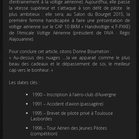
d’entrainement à la voltige aérienne). A
ujourd’hui, elle passe
la vitesse supérieur et s’attaque à son défit de pilote le
plus ambitieux : elle sera, au Salon du Bourget 2015, la
première femme handicapée à faire une présentation de
voltige aérienne
sur le CAP 10 BKM « Handivoltige »( F-PXKE)
de l’Amicale Voltige Aérienne (président de l’AVA : Régis
Alajouanine).
Pour conclure cet article, citons Dorine Bourneton :
«
Au-dessus des nuages ….la vie apparait comme le plus
beau des cadeaux et le dépassement de soi, le meilleur
cap vers le bonheur.
«
Les dates clés :
1990
– Inscription à l’aéro-club d’Auvergne
1991
– Accident d’avion (passagère)
1995
– Brevet de pilote privé à Toulouse
Lasbordes
1996
– Tour Aérien des Jeunes Pilotes
(compétition)