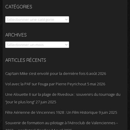
CATÉGORIES
Catégories
Archives
ARCHIVES
ARTICLES RÉCENTS
Cap’tain Mike s’est envolé pour la dernière fois
6 août 2026
Vol avec la PAF sur Fouga par Pierre Peyrichout
5 mai 2026
Une Alouette II sur la plage de Rivedoux : souvenirs du tournage du
“Jour le plus long”
27 juin 2025
Fête Aérienne de Vincennes 1928 : Un Film Historique
9 juin 2025
Souvenir de formation au pilotage à l’Aéroclub de Valenciennes –