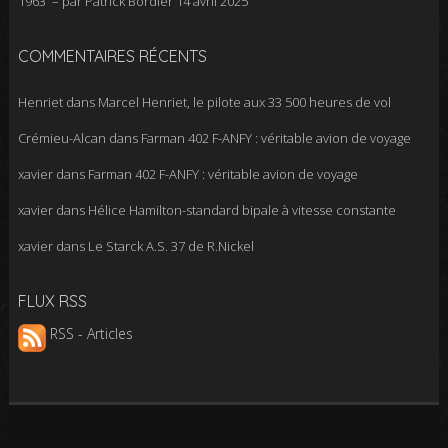
1963 – par Patrick Bordier
14 avril 2025
COMMENTAIRES RÉCENTS
Henriet
dans
Marcel Henriet, le pilote aux 33 500 heures de vol
Crémieu-Alcan
dans
Farman 402 F-ANFY : véritable avion de voyage
xavier
dans
Farman 402 F-ANFY : véritable avion de voyage
xavier
dans
Hélice Hamilton-standard bipale à vitesse constante
xavier
dans
Le Starck A.S. 37 de R.Nickel
FLUX RSS
RSS - Articles