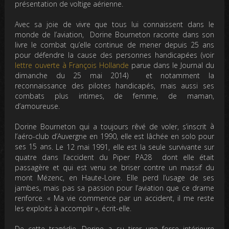
présentation de voltige aérienne.
Avec sa joie de vivre que tous lui connaissent dans le
monde de l’aviation
, Dorine Bourneton raconte d
ans son
livre
le combat qu’elle continue de mener depuis 25 ans
pour défendre la cause des personnes handicapées (voir
lettre ouverte à François Hollande
parue dans le Journal du
dimanche du 25 mai 2014) et notamment la
reconnaissance des pilotes handicapés,
mais aussi ses
combats plus intimes, de femme, de maman,
d’amoureuse.
à
Dorine Bourneton qui a toujours rêvé de voler, s’inscrit
l’aéro-club d’Auvergne en 1990, elle est lâchée en solo pour
ses 15 ans
. Le 12 mai 1991, elle est la seule survivante sur
quatre dans l’accident du Piper PA28 dont elle était
passagère et qui est venu se briser
contre un massif du
mont Mézenc, en Haute-Loire.
Elle perd l’usage de ses
jambes, mais pas sa passion pour l’aviation que ce drame
renforce. « Ma vie commence par un accident, il me reste
les exploits à accomplir », écrit-elle.
De cette tragédie, Dorine a su tirer une force intérieure