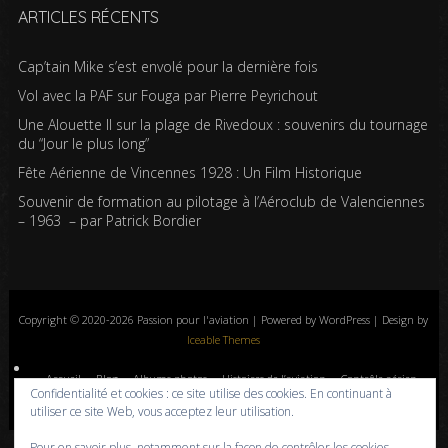
ARTICLES RÉCENTS
Cap’tain Mike s’est envolé pour la dernière fois
Vol avec la PAF sur Fouga par Pierre Peyrichout
Une Alouette II sur la plage de Rivedoux : souvenirs du tournage
du “Jour le plus long”
Fête Aérienne de Vincennes 1928 : Un Film Historique
Souvenir de formation au pilotage à l’Aéroclub de Valenciennes
– 1963 – par Patrick Bordier
Copyright © 2020-2026 Passion pour l'aviation | Powered by WordPress | Design by
Iceable Themes
Accueil
Blog
Albums photos
Histoires de l’aviation
Contrôle aérien
Confidentialité et cookies : ce site utilise des cookies. En continuant à
Livres
Liens
A propos
Contact
Politique de confidentialité
utiliser ce site Web, vous acceptez leur utilisation.
Pour en savoir plus, notamment sur la façon de contrôler les cookies,