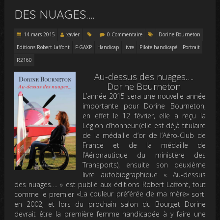
DES NUAGES….
14 mars 2015
xavier
0 Commentaire
Dorine Bourneton
Editions Robert Laffont
F-GAXP
Handicap
livre
Pilote handicapé
Portrait
R2160
Au-dessus des nuages….
Dorine Bourneton
L’année 2015 sera une nouvelle année
importante pour Dorine Bourneton,
en effet le 12 février, elle a reçu la
Légion d’honneur (elle est déjà titulaire
de la
médaille d’or de l’Aéro-Club de
France et de la médaille de
l’Aéronautique du ministère des
Transports)
, ensuite son deuxième
livre autobiographique « Au-dessus
des nuages…. » est publié aux éditions Robert Laffont, tout
«La couleur préférée de ma mère»
comme le premier
sorti
en 2002, et lors du prochain salon du Bourget Dorine
devrait être la première femme handicapée à
y faire une