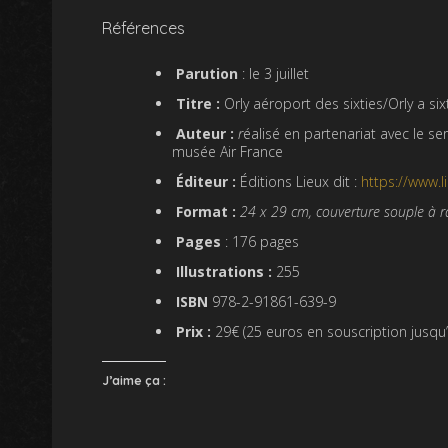
Références
Parution
: le 3 juillet
Titre :
Orly aéroport des sixties/Orly a six
Auteur :
r
éalisé en partenariat avec le se
musée Air France
Éditeur :
Éditions Lieux dit :
https://www.li
Format :
24 x 29 cm, couverture souple à r
Pages
: 176 pages
Illustrations :
255
ISBN
978-2-91861-639-9
Prix :
29€ (25 euros en souscription jusqu’au
J’aime ça :