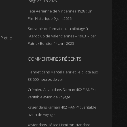
long”
27 juin 2025
Fête Aérienne de Vincennes 1928 : Un
Film Historique
9 juin 2025
Souvenir de formation au pilotage à
l’Aéroclub de Valenciennes – 1963 – par
P et le
Patrick Bordier
14 avril 2025
COMMENTAIRES RÉCENTS
Henriet
dans
Marcel Henriet, le pilote aux
33 500 heures de vol
Crémieu-Alcan
dans
Farman 402 F-ANFY :
véritable avion de voyage
xavier
dans
Farman 402 F-ANFY : véritable
avion de voyage
xavier
dans
Hélice Hamilton-standard