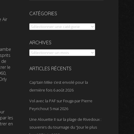
CATÉGORIES
 Air
Catégories
Archives
ARCHIVES
njambe
sprits
s de
rer le
ARTICLES RÉCENTS
960,
Orly
Cap’tain Mike s’est envolé pour la
dernière fois
6 août 2026
Vol avec la PAF sur Fouga par Pierre
Peyrichout
5 mai 2026
our
par les
Une Alouette II sur la plage de Rivedoux :
trer en
souvenirs du tournage du “Jour le plus