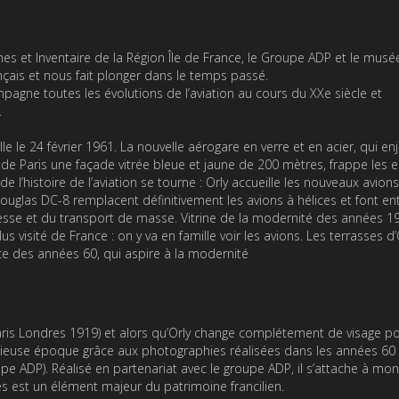
ines et Inventaire de la Région Île de France, le Groupe ADP et le musée
nçais et nous fait plonger dans le temps passé.
pagne toutes les évolutions de l’aviation au cours du XXe siècle et
.
le le 24 février 1961. La nouvelle aérogare en verre et en acier, qui e
de Paris une façade vitrée bleue et jaune de 200 mètres, frappe les e
l’histoire de l’aviation se tourne : Orly accueille les nouveaux avion
 Douglas DC-8 remplacent définitivement les avions à hélices et font ent
itesse et du transport de masse. Vitrine de la modernité des années 1
isité de France : on y va en famille voir les avions. Les terrasses d’
e des années 60, qui aspire à la modernité
aris Londres 1919) et alors qu’Orly change complétement de visage p
lorieuse époque grâce aux photographies réalisées dans les années 60 
pe ADP). Réalisé en partenariat avec le groupe ADP, il s’attache à mon
 est un élément majeur du patrimoine francilien.