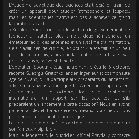
L’Académie soviétique des sciences était déjà en train de
créer un appareil pour étudier l’atmosphère et l’espace,
mais les scientifiques n’arrivaient pas à achever ce grand
laboratoire volant.
« Korolev décide alors, avec le soutien du gouvernement, de
fabriquer un satellite plus simple: deux hémisphères, un
émetteur radio, des antennes et un système d’alimentation.
Cela n’avait rien de difficile, le Spoutnik a été fait en un peu
plus de deux mois, alors que la création de la fusée avait
pris trois ans », relève M. Tchertok.
L’opération Spoutnik était initialement prévu le 6 octobre,
raconte Gueorgui Gretchko, ancien ingénieur et cosmonaute
âgé de 76 ans, qui a participé aux préparatifs du lancement.
« Mais nous avons appris que les Américains s’apprêtaient
à présenter le 5 octobre, lors d’une conférence
internationale, un rapport sur les satellites. Et s’ils
préparaient un lancement à cette occasion? Nous en avons
parlé à Korolev et il a accéléré les travaux. Nous ne voulions
pas perdre la compétition », explique-t-il.
Le Spoutnik a été placé en orbite et commence à émettre
son fameux « bip, bip ».
Mais le lendemain, le quotidien officiel Pravda y consacre