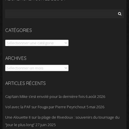
Rechercher :
CATÉGORIES
Catégories
Archives
ARCHIVES
ARTICLES RÉCENTS
Cap’tain Mike s’est envolé pour la dernière fois
6 août 2026
Vol avec la PAF sur Fouga par Pierre Peyrichout
5 mai 2026
Une Alouette II sur la plage de Rivedoux : souvenirs du tournage du
“Jour le plus long”
27 juin 2025