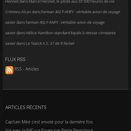
Henriet
dans
Marcel Henriet, le pilote aux 33 500 heures de vol
Crémieu-Alcan
dans
Farman 402 F-ANFY : véritable avion de voyage
xavier
dans
Farman 402 F-ANFY : véritable avion de voyage
xavier
dans
Hélice Hamilton-standard bipale à vitesse constante
xavier
dans
Le Starck A.S. 37 de R.Nickel
FLUX RSS
RSS - Articles
ARTICLES RÉCENTS
Cap’tain Mike s’est envolé pour la dernière fois
Vol avec la PAF sur Fouga par Pierre Peyrichout