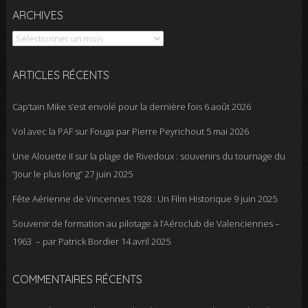
Archives
ARCHIVES
ARTICLES RÉCENTS
Cap’tain Mike s’est envolé pour la dernière fois
6 août 2026
Vol avec la PAF sur Fouga par Pierre Peyrichout
5 mai 2026
Une Alouette II sur la plage de Rivedoux : souvenirs du tournage du
“Jour le plus long”
27 juin 2025
Fête Aérienne de Vincennes 1928 : Un Film Historique
9 juin 2025
Souvenir de formation au pilotage à l’Aéroclub de Valenciennes –
1963 – par Patrick Bordier
14 avril 2025
COMMENTAIRES RÉCENTS