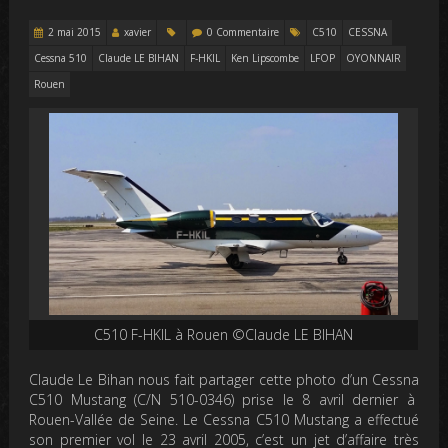
2 mai 2015
xavier
0 Commentaire
C510
CESSNA
Cessna 510
Claude LE BIHAN
F-HKIL
Ken Lipscombe
LFOP
OYONNAIR
Rouen
C510 F-HKIL à Rouen ©Claude LE BIHAN
Claude Le Bihan nous fait partager cette photo d’un Cessna
C510 Mustang (C/N 510-0346) prise le 8 avril dernier à
Rouen-Vallée de Seine. Le Cessna C510 Mustang a effectué
son premier vol le 23 avril 2005, c’est un jet d’affaire très