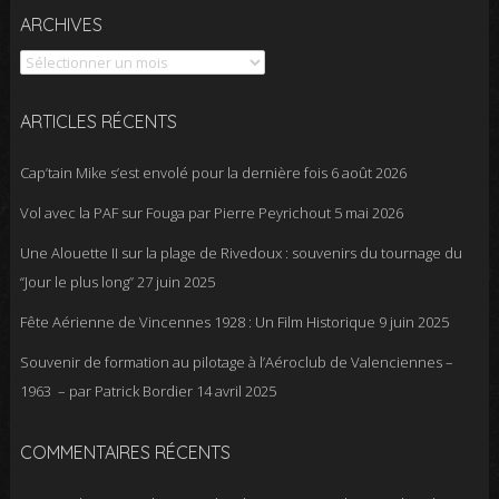
Archives
ARCHIVES
ARTICLES RÉCENTS
Cap’tain Mike s’est envolé pour la dernière fois
6 août 2026
Vol avec la PAF sur Fouga par Pierre Peyrichout
5 mai 2026
Une Alouette II sur la plage de Rivedoux : souvenirs du tournage du
“Jour le plus long”
27 juin 2025
Fête Aérienne de Vincennes 1928 : Un Film Historique
9 juin 2025
Souvenir de formation au pilotage à l’Aéroclub de Valenciennes –
1963 – par Patrick Bordier
14 avril 2025
COMMENTAIRES RÉCENTS