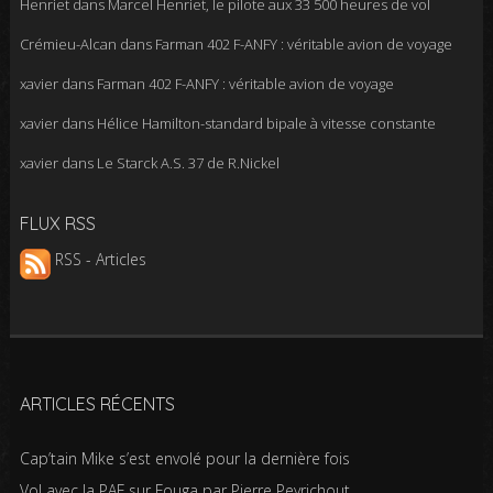
Henriet
dans
Marcel Henriet, le pilote aux 33 500 heures de vol
Crémieu-Alcan
dans
Farman 402 F-ANFY : véritable avion de voyage
xavier
dans
Farman 402 F-ANFY : véritable avion de voyage
xavier
dans
Hélice Hamilton-standard bipale à vitesse constante
xavier
dans
Le Starck A.S. 37 de R.Nickel
FLUX RSS
RSS - Articles
ARTICLES RÉCENTS
Cap’tain Mike s’est envolé pour la dernière fois
Vol avec la PAF sur Fouga par Pierre Peyrichout