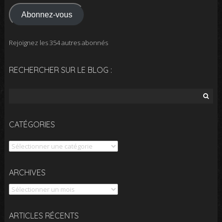
mail
Abonnez-vous
Rejoignez les 354 autres abonnés
RECHERCHER SUR LE BLOG :
Rechercher :
CATÉGORIES
Catégories
Archives
ARCHIVES
ARTICLES RÉCENTS