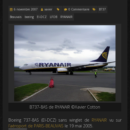
6 novembre 2007
xavier
0 Commentaire
B737
Beauvais
boeing
EI-DCZ
LFOB
RYANAIR
B737-8AS de RYANAIR ©Xavier Cotton
Boeing 737-8AS (EI-DCZ) sans winglet de
RYANAIR
vu sur
l’aéroport de PARIS-BEAUVAIS
le 19 mai 2005.