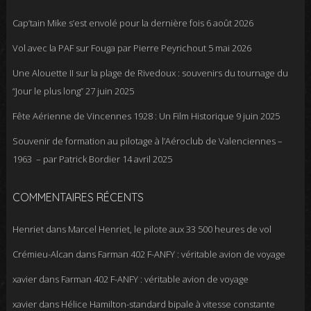
Cap’tain Mike s’est envolé pour la dernière fois
6 août 2026
Vol avec la PAF sur Fouga par Pierre Peyrichout
5 mai 2026
Une Alouette II sur la plage de Rivedoux : souvenirs du tournage du
“Jour le plus long”
27 juin 2025
Fête Aérienne de Vincennes 1928 : Un Film Historique
9 juin 2025
Souvenir de formation au pilotage à l’Aéroclub de Valenciennes –
1963 – par Patrick Bordier
14 avril 2025
COMMENTAIRES RÉCENTS
Henriet
dans
Marcel Henriet, le pilote aux 33 500 heures de vol
Crémieu-Alcan
dans
Farman 402 F-ANFY : véritable avion de voyage
xavier
dans
Farman 402 F-ANFY : véritable avion de voyage
xavier
dans
Hélice Hamilton-standard bipale à vitesse constante