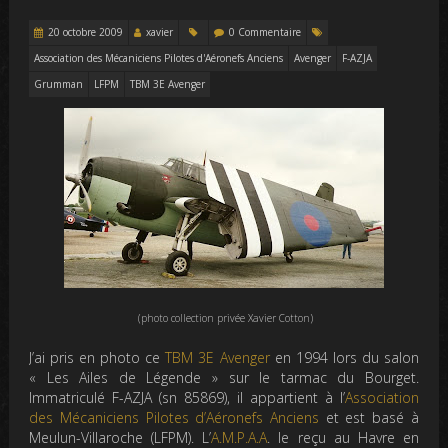
20 octobre 2009
xavier
0 Commentaire
Association des Mécaniciens Pilotes d'Aéronefs Anciens
Avenger
F-AZJA
Grumman
LFPM
TBM 3E Avenger
(photo collection privée Xavier Cotton)
J’ai pris en photo ce
TBM 3E Avenger
en 1994 lors du salon
« Les Ailes de Légende » sur le tarmac du Bourget.
Immatriculé F-AZJA (sn 85869), il appartient à l’
Association
des Mécaniciens Pilotes d’Aéronefs Anciens
et est basé à
Meulun-Villaroche (LFPM). L’
A.M.P.A.A
. le reçu au Havre en