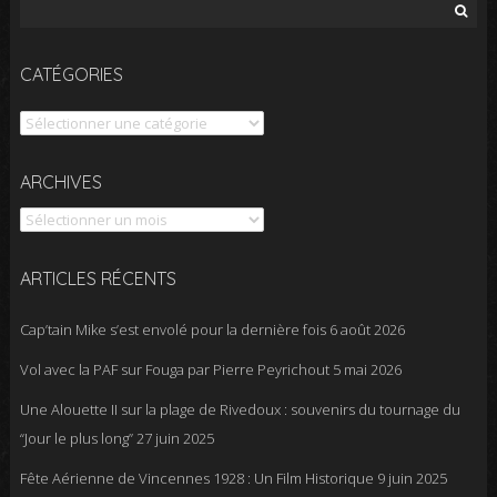
Rechercher :
CATÉGORIES
Catégories
Archives
ARCHIVES
ARTICLES RÉCENTS
Cap’tain Mike s’est envolé pour la dernière fois
6 août 2026
Vol avec la PAF sur Fouga par Pierre Peyrichout
5 mai 2026
Une Alouette II sur la plage de Rivedoux : souvenirs du tournage du
“Jour le plus long”
27 juin 2025
Fête Aérienne de Vincennes 1928 : Un Film Historique
9 juin 2025