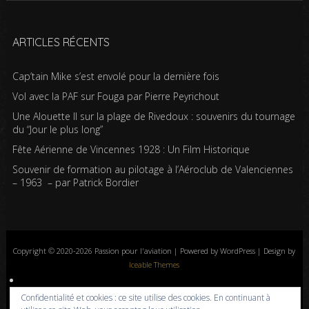
ARTICLES RÉCENTS
Cap’tain Mike s’est envolé pour la dernière fois
Vol avec la PAF sur Fouga par Pierre Peyrichout
Une Alouette II sur la plage de Rivedoux : souvenirs du tournage
du “Jour le plus long”
Fête Aérienne de Vincennes 1928 : Un Film Historique
Souvenir de formation au pilotage à l’Aéroclub de Valenciennes
– 1963 – par Patrick Bordier
Copyright © 2020-2026 Passion pour l'aviation | Powered by WordPress | Design by
Iceable Themes
Accueil
Blog
Albums photos
Histoires de l’aviation
Contrôle aérien
Confidentialité et cookies : ce site utilise des cookies. En continuant à
Livres
Liens
A propos
Contact
Politique de confidentialité