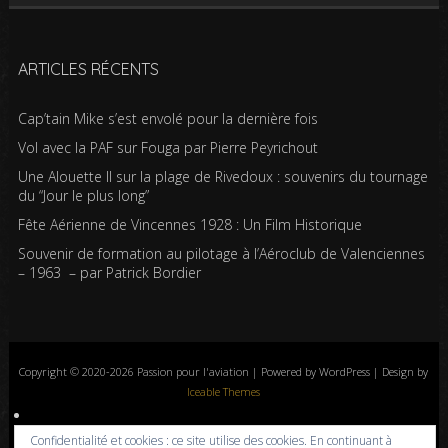
ARTICLES RÉCENTS
Cap’tain Mike s’est envolé pour la dernière fois
Vol avec la PAF sur Fouga par Pierre Peyrichout
Une Alouette II sur la plage de Rivedoux : souvenirs du tournage
du “Jour le plus long”
Fête Aérienne de Vincennes 1928 : Un Film Historique
Souvenir de formation au pilotage à l’Aéroclub de Valenciennes
– 1963 – par Patrick Bordier
Copyright © 2020-2026 Passion pour l'aviation | Powered by WordPress | Design by
Iceable Themes
Accueil
Blog
Albums photos
Histoires de l’aviation
Contrôle aérien
Confidentialité et cookies : ce site utilise des cookies. En continuant à