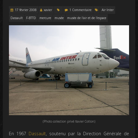
17 février 2008
xavier
1 Commentaire
Air Inter
Dassault
F-BTTD
mercure
musée
musée de l'air et de l'espace
(Photo collection privé Xavier Cotton)
En 1967
Dassault
, soutenu par la Direction Générale de