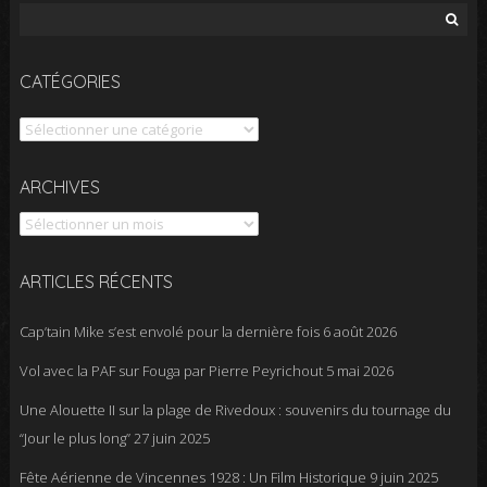
Rechercher :
CATÉGORIES
Catégories
Archives
ARCHIVES
ARTICLES RÉCENTS
Cap’tain Mike s’est envolé pour la dernière fois
6 août 2026
Vol avec la PAF sur Fouga par Pierre Peyrichout
5 mai 2026
Une Alouette II sur la plage de Rivedoux : souvenirs du tournage du
“Jour le plus long”
27 juin 2025
Fête Aérienne de Vincennes 1928 : Un Film Historique
9 juin 2025