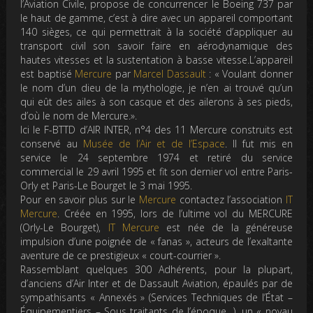
l’Aviation Civile, propose de concurrencer le Boeing 737 par
le haut de gamme, c’est à dire avec un appareil comportant
140 sièges, ce qui permettrait à la société d’appliquer au
transport civil son savoir faire en aérodynamique des
hautes vitesses et la sustentation à basse vitesse.L’appareil
est baptisé
Mercure
par
Marcel Dassault
: « Voulant donner
le nom d’un dieu de la mythologie, je n’en ai trouvé qu’un
qui eût des ailes à son casque et des ailerons à ses pieds,
d’où le nom de Mercure.».
Ici le F-BTTD d’AIR INTER, n°4 des 11 Mercure construits est
conservé au
Musée de l’Air et de l’Espace
. Il fut mis en
service le 24 septembre 1974 et retiré du service
commercial le 29 avril 1995 et fit son dernier vol entre Paris-
Orly et Paris-Le Bourget le 3 mai 1995.
Pour en savoir plus sur le
Mercure
contactez l’association
IT
Mercure
. Créée en 1995, lors de l’ultime vol du MERCURE
(Orly-Le Bourget),
IT Mercure
est née de la généreuse
impulsion d’une poignée de « fanas », acteurs de l’exaltante
aventure de ce prestigieux « court-courrier ».
Rassemblant quelques 300 Adhérents, pour la plupart,
d’anciens d’Air Inter et de Dassault Aviation, épaulés par de
sympathisants « Annexés » (Services Techniques de l’État –
Équipementiers – Sous traitants de l’époque…), un « noyau