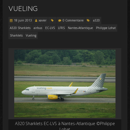
VUELING
18 juin 2013
xavier
0 Commentaire
a320
A320 Sharklets
airbus
EC-LVS
LFRS
Nantes-Atlantique
Philippe Lohat
Sharklets
Vueling
A320 Sharklets EC-LVS à Nantes-Atlantique ©Philippe
Lohat