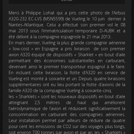
Merci à Philippe Lohat qui a pris cette photo de l’Airbus
A320-232 EC-LVS (MSN5599) de Vueling le 10 juin dernier à
Nantes-Atlantique. Celui a effectué son premier vol le 08
mai 2013 sous l’immatriculation temporaire D-AUBK et a
été délivré à la compagnie espagnole le 21 mai 2013.
En mars dernier, Vueling la plus grande compagnie aérienne
« low-cost » en Espagne a pris livraison de son premier
avion A320 équipé de dispositifs « Sharklet » en bout d’aile
permettant des économies substantielles en carburant,
devenant ainsi le premier transporteur espagnol à le faire.
En incluant cette livraison, la flotte d’A320 en service de
Vueling est monté à soixante et un. Depuis quatre livraisons
supplémentaires ont eu lieu portant la flotte d’avions de la
famille A320 de la compagnie Vueling à soixante-cinq.
les « Sharklets » sont les nouveaux dispositifs en bout d’aile
atteignant 2,5 mètres de haut qui améliorent
l’aérodynamique de l’avion et réduisent significativement la
consommation en carburant des compagnies aériennes.
Leur installation permet par ailleurs de réduire de quatre
pour cent les émissions de CO2 sur des voyages plus longs,
soit environ 700 tonnes par avion et par an. les « Sharklets »