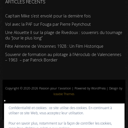
ARTICLES RÉCENTS
Cap’tain Mike s’est envolé pour la dernière fois
Vol avec la PAF sur Fouga par Pierre Peyrichout
Une Alouette II sur la plage de Rivedoux : souvenirs du tournage
du “Jour le plus long”
Fête Aérienne de Vincennes 1928 : Un Film Historique
Souvenir de formation au pilotage à l’Aéroclub de Valenciennes
– 1963 – par Patrick Bordier
Copyright © 2020-2026 Passion pour l'aviation | Powered by WordPress | Design by
Iceable Themes
Accueil
Blog
Albums photos
Histoires de l’aviation
Contrôle aérien
Confidentialité et cookies : ce site utilise des cookies. En continuant à
Livres
Liens
A propos
Contact
Politique de confidentialité
utiliser ce site Web, vous acceptez leur utilisation.
Pour en savoir plus, notamment sur la façon de contrôler les cookies,