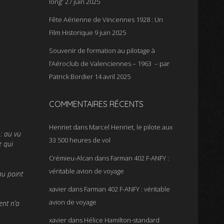
long”
27 juin 2025
Fête Aérienne de Vincennes 1928 : Un
Film Historique
9 juin 2025
Souvenir de formation au pilotage à
l’Aéroclub de Valenciennes – 1963 – par
Patrick Bordier
14 avril 2025
COMMENTAIRES RÉCENTS
Henriet
dans
Marcel Henriet, le pilote aux
: au vu
33 500 heures de vol
e qui
Crémieu-Alcan
dans
Farman 402 F-ANFY :
véritable avion de voyage
au point
xavier
dans
Farman 402 F-ANFY : véritable
avion de voyage
ent n’a
xavier
dans
Hélice Hamilton-standard