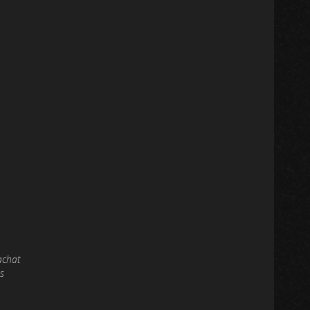
achat
s