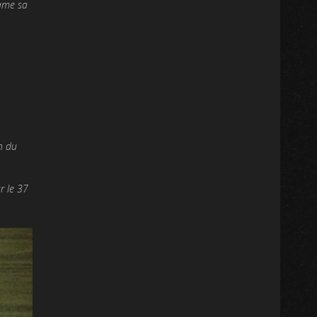
lame sa
n du
r le 37