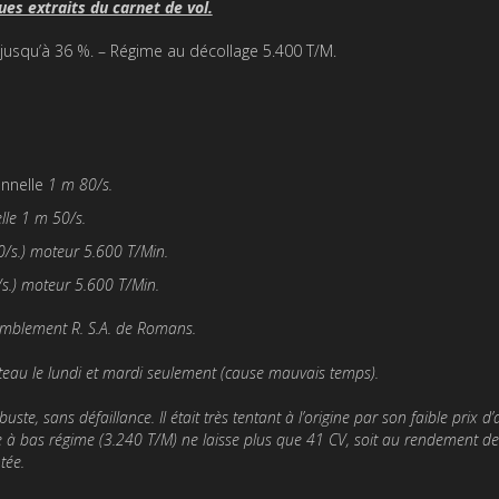
es extraits du carnet de vol.
jusqu’à 36 %. – Régime au décollage 5.400 T/M.
onnelle
1 m 80/s.
lle 1 m 50/s.
/s.) moteur 5.600 T/Min.
s.) moteur 5.600 T/Min.
mblement R. S.A. de Romans.
teau le lundi et mardi seulement (cause mauvais temps).
e, sans défaillance. Il était très tentant à l’ori­gine par son faible prix d’
ue à bas régime (3.240 T/M) ne laisse plus que 41 CV, soit au rendement de
tée.