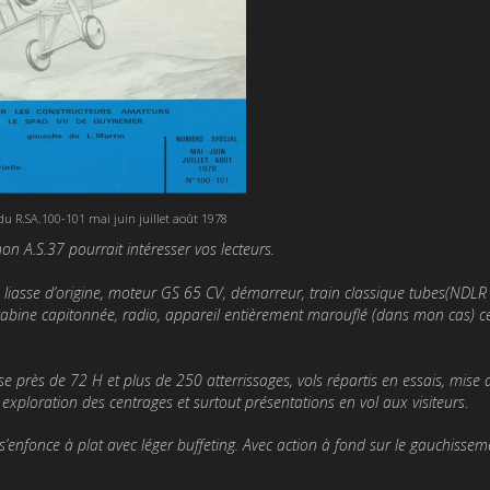
 du R.SA.100-101 mai juin juillet août 1978
mon A.S.37 pourrait intéresser vos lecteurs.
a liasse d’origine, moteur GS 65 CV, démarreur, train classique tubes(NDLR 
s, cabine capitonnée, radio, appareil entièrement marouflé (dans mon cas) c
ise près de 72 H et plus de 250 atterrissages, vols répartis en essais, mise 
, exploration des centrages et surtout présentations en vol aux visiteurs
.
s’enfonce à plat avec léger buffeting. Avec action à fond sur le gauchis­sem