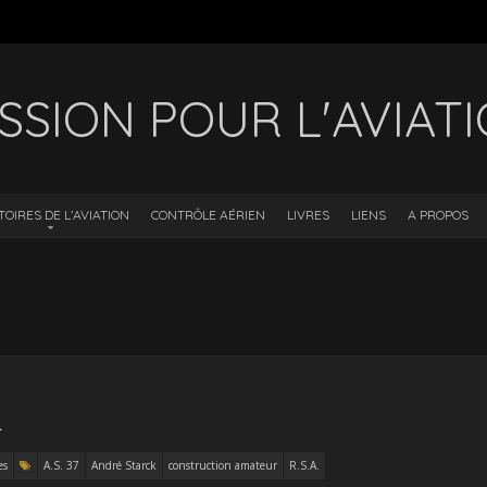
SSION POUR L'AVIAT
TOIRES DE L’AVIATION
CONTRÔLE AÉRIEN
LIVRES
LIENS
A PROPOS
L
es
A.S. 37
André Starck
construction amateur
R.S.A.