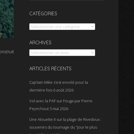
CATÉGORIES
Catégories
Archives
ARCHIVES
onstruit
ARTICLES RÉCENTS
Cap’tain Mike s’est envolé pour la
dernière fois
6 août 2026
Vol avec la PAF sur Fouga par Pierre
Peyrichout
5 mai 2026
Une Alouette II sur la plage de Rivedoux :
souvenirs du tournage du “Jour le plus