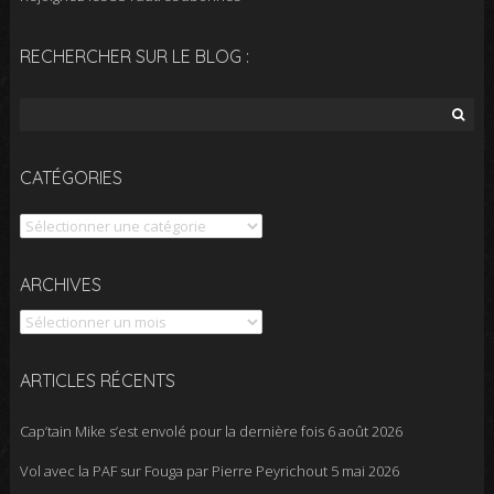
RECHERCHER SUR LE BLOG :
Rechercher :
CATÉGORIES
Catégories
Archives
ARCHIVES
ARTICLES RÉCENTS
Cap’tain Mike s’est envolé pour la dernière fois
6 août 2026
Vol avec la PAF sur Fouga par Pierre Peyrichout
5 mai 2026