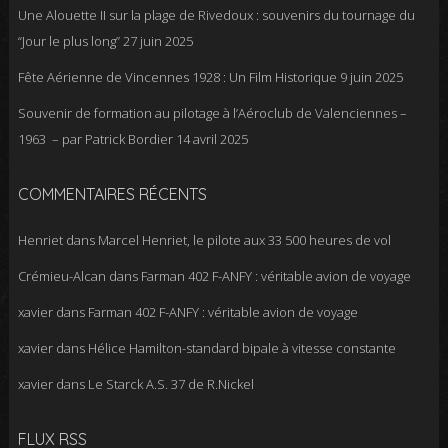
Une Alouette II sur la plage de Rivedoux : souvenirs du tournage du
“Jour le plus long”
27 juin 2025
Fête Aérienne de Vincennes 1928 : Un Film Historique
9 juin 2025
Souvenir de formation au pilotage à l’Aéroclub de Valenciennes –
1963 – par Patrick Bordier
14 avril 2025
COMMENTAIRES RÉCENTS
Henriet
dans
Marcel Henriet, le pilote aux 33 500 heures de vol
Crémieu-Alcan
dans
Farman 402 F-ANFY : véritable avion de voyage
xavier
dans
Farman 402 F-ANFY : véritable avion de voyage
xavier
dans
Hélice Hamilton-standard bipale à vitesse constante
xavier
dans
Le Starck A.S. 37 de R.Nickel
FLUX RSS