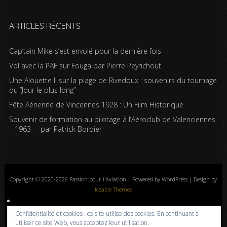
ARTICLES RÉCENTS
Cap’tain Mike s’est envolé pour la dernière fois
Vol avec la PAF sur Fouga par Pierre Peyrichout
Une Alouette II sur la plage de Rivedoux : souvenirs du tournage
du “Jour le plus long”
Fête Aérienne de Vincennes 1928 : Un Film Historique
Souvenir de formation au pilotage à l’Aéroclub de Valenciennes
– 1963 – par Patrick Bordier
Copyright © 2020-2026 Passion pour l'aviation | Powered by WordPress | Design by
Iceable Themes
Accueil
Blog
Albums photos
Histoires de l’aviation
Contrôle aérien
Confidentialité et cookies : ce site utilise des cookies. En continuant à
Livres
Liens
A propos
Contact
Politique de confidentialité
utiliser ce site Web, vous acceptez leur utilisation.