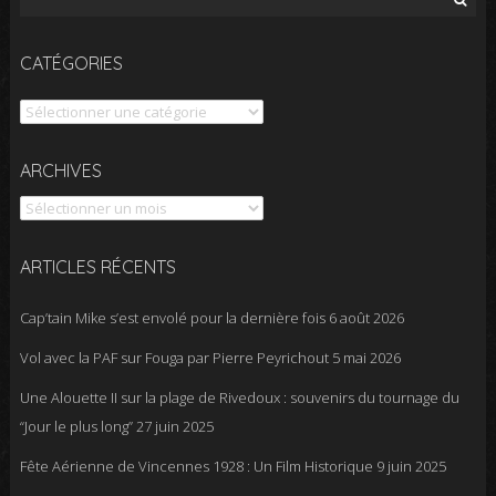
CATÉGORIES
Catégories
Archives
ARCHIVES
ARTICLES RÉCENTS
Cap’tain Mike s’est envolé pour la dernière fois
6 août 2026
Vol avec la PAF sur Fouga par Pierre Peyrichout
5 mai 2026
Une Alouette II sur la plage de Rivedoux : souvenirs du tournage du
“Jour le plus long”
27 juin 2025
Fête Aérienne de Vincennes 1928 : Un Film Historique
9 juin 2025