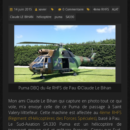
14 juin 2015
xavier
0 Commentaire
4ème RHFS
ALAT
Claude LE BIHAN
hélicoptère
puma
SA330
Puma DBQ du 4e RHFS de Pau ©Claude Le Bihan
Mon ami Claude Le Bihan qui capture en photo tout ce qui
vole, m’a envoyé celle de ce Puma de passage à Saint
Valery-Vittefleur. Cette machine est affectée au
4ème RHFS
(Régiment d’Hélicoptères des Forces Spéciales)
, basé à Pau.
Le Sud-Aviation SA.330 Puma est un hélicoptère de
transport moyen civil et militaire français. Conçu par Sud-