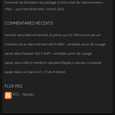
Souvenir de formation au pilotage à l’Aéroclub de Valenciennes –
1963 – par Patrick Bordier
14 avril 2025
COMMENTAIRES RÉCENTS
Henriet
dans
Marcel Henriet, le pilote aux 33 500 heures de vol
Crémieu-Alcan
dans
Farman 402 F-ANFY : véritable avion de voyage
xavier
dans
Farman 402 F-ANFY : véritable avion de voyage
xavier
dans
Hélice Hamilton-standard bipale à vitesse constante
xavier
dans
Le Starck A.S. 37 de R.Nickel
FLUX RSS
RSS - Articles