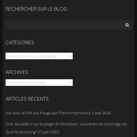
RECHERCHER SUR LE BLOG :
Rechercher :
CATÉGORIES
Catégories
Archives
ARCHIVES
ARTICLES RÉCENTS
Vol avec la PAF sur Fouga par Pierre Peyrichout
5 mai 2026
Une Alouette II sur la plage de Rivedoux : souvenirs du tournage du
“Jour le plus long”
27 juin 2025