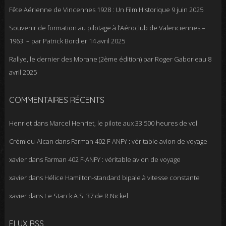
Fête Aérienne de Vincennes 1928 : Un Film Historique
9 juin 2025
Souvenir de formation au pilotage à l’Aéroclub de Valenciennes –
1963 – par Patrick Bordier
14 avril 2025
Rallye, le dernier des Morane (2ème édition) par Roger Gaborieau
8
avril 2025
COMMENTAIRES RÉCENTS
Henriet
dans
Marcel Henriet, le pilote aux 33 500 heures de vol
Crémieu-Alcan
dans
Farman 402 F-ANFY : véritable avion de voyage
xavier
dans
Farman 402 F-ANFY : véritable avion de voyage
xavier
dans
Hélice Hamilton-standard bipale à vitesse constante
xavier
dans
Le Starck A.S. 37 de R.Nickel
FLUX RSS