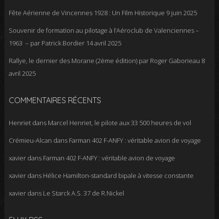
Fête Aérienne de Vincennes 1928 : Un Film Historique
9 juin 2025
Souvenir de formation au pilotage à l’Aéroclub de Valenciennes –
1963 – par Patrick Bordier
14 avril 2025
Rallye, le dernier des Morane (2ème édition) par Roger Gaborieau
8
avril 2025
COMMENTAIRES RÉCENTS
Henriet
dans
Marcel Henriet, le pilote aux 33 500 heures de vol
Crémieu-Alcan
dans
Farman 402 F-ANFY : véritable avion de voyage
xavier
dans
Farman 402 F-ANFY : véritable avion de voyage
xavier
dans
Hélice Hamilton-standard bipale à vitesse constante
xavier
dans
Le Starck A.S. 37 de R.Nickel