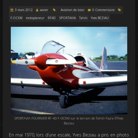
3 mars 2012
xavier
Aviation de loisir
0 Commentaire
F-OCXM
motoplaneur
RF4D
SPORTAVIA
Tahiti
Yves BEZIAU
SPORTAVIA FOURNIER RF-4D F-OCXM sur le terrain de Tahiti-Faa’a ©Yves
Beziau
En mai 1970, lors d’une escale, Yves Beziau a pris en photo