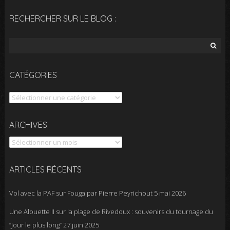
RECHERCHER SUR LE BLOG :
Rechercher :
CATÉGORIES
Catégories
Archives
ARCHIVES
ARTICLES RÉCENTS
Vol avec la PAF sur Fouga par Pierre Peyrichout
5 mai 2026
Une Alouette II sur la plage de Rivedoux : souvenirs du tournage du
“Jour le plus long”
27 juin 2025