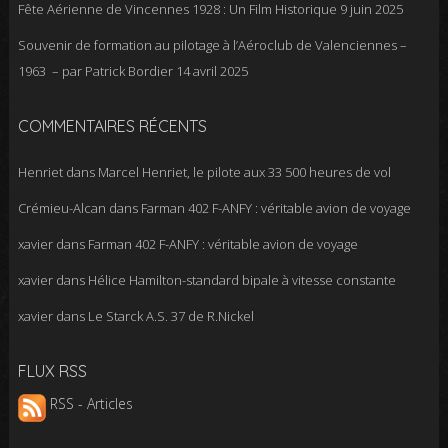
Fête Aérienne de Vincennes 1928 : Un Film Historique
9 juin 2025
Souvenir de formation au pilotage à l’Aéroclub de Valenciennes –
1963 – par Patrick Bordier
14 avril 2025
COMMENTAIRES RÉCENTS
Henriet
dans
Marcel Henriet, le pilote aux 33 500 heures de vol
Crémieu-Alcan
dans
Farman 402 F-ANFY : véritable avion de voyage
xavier
dans
Farman 402 F-ANFY : véritable avion de voyage
xavier
dans
Hélice Hamilton-standard bipale à vitesse constante
xavier
dans
Le Starck A.S. 37 de R.Nickel
FLUX RSS
RSS - Articles