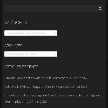
Rechercher :
CATÉGORIES
Catégories
Archives
ARCHIVES
ARTICLES RÉCENTS
Cap’tain Mike s’est envolé pour la dernière fois
6 août 2026
Vol avec la PAF sur Fouga par Pierre Peyrichout
5 mai 2026
Une Alouette II sur la plage de Rivedoux : souvenirs du tournage du
“Jour le plus long”
27 juin 2025