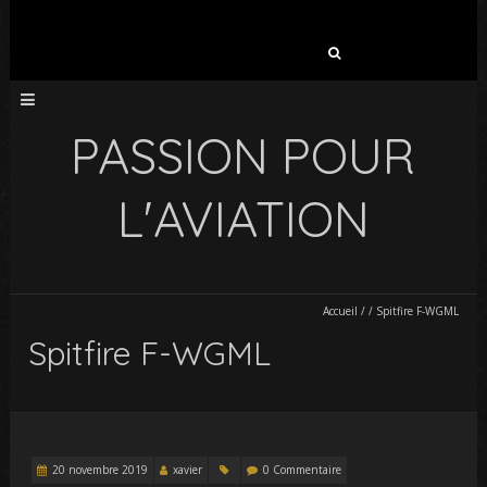
Rechercher :
PASSION POUR
L'AVIATION
Accueil
/
/
Spitfire F-WGML
Spitfire F-WGML
20 novembre 2019
xavier
0 Commentaire