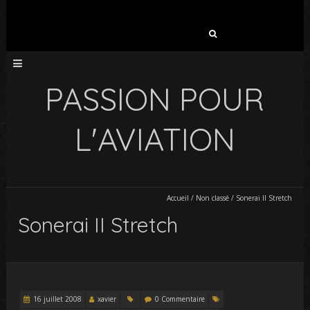
Rechercher :
PASSION POUR
L'AVIATION
Accueil
/
Non classé
/
Sonerai II Stretch
Sonerai II Stretch
16 juillet 2008
xavier
0 Commentaire