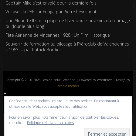
Cap’tain Mike s’est envolé pour la dernière fois
Vol avec la PAF sur Fouga par Pierre Peyrichout
Une Alouette II sur la plage de Rivedoux : souvenirs du tournage
du “Jour le plus long”
Fête Aérienne de Vincennes 1928 : Un Film Historique
Souvenir de formation au pilotage à l’Aéroclub de Valenciennes
– 1963 – par Patrick Bordier
Copyright © 2020-2026 Passion pour l'aviation | Powered by WordPress | Design by
Iceable Themes
Accueil
Blog
Albums photos
Histoires de l’aviation
Contrôle aérien
Confidentialité et cookies : ce site utilise des cookies. En continuant à
Livres
Liens
A propos
Contact
Politique de confidentialité
utiliser ce site Web, vous acceptez leur utilisation.
Pour en savoir plus, notamment sur la façon de contrôler les cookies,
consultez :
Politique relative aux cookies