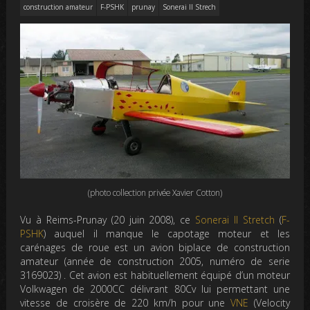
construction amateur
F-PSHK
prunay
Sonerai II Strech
(photo collection privée Xavier Cotton)
Vu à Reims-Prunay (20 juin 2008), ce
Sonerai II Stretch
(
F-
PSHK
) auquel il manque le capotage moteur et les
carénages de roue est un avion biplace de construction
amateur (année de construction 2005, numéro de serie
3169023) . Cet avion est habituellement équipé d’un moteur
Volkwagen de 2000CC délivrant 80Cv lui permettant une
vitesse de croisère de 220 km/h pour une
VNE
(Velocity