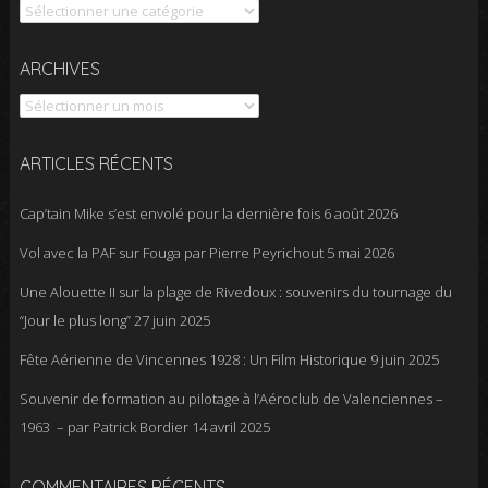
Catégories
Archives
ARCHIVES
ARTICLES RÉCENTS
Cap’tain Mike s’est envolé pour la dernière fois
6 août 2026
Vol avec la PAF sur Fouga par Pierre Peyrichout
5 mai 2026
Une Alouette II sur la plage de Rivedoux : souvenirs du tournage du
“Jour le plus long”
27 juin 2025
Fête Aérienne de Vincennes 1928 : Un Film Historique
9 juin 2025
Souvenir de formation au pilotage à l’Aéroclub de Valenciennes –
1963 – par Patrick Bordier
14 avril 2025
COMMENTAIRES RÉCENTS