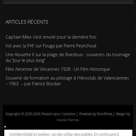
ARTICLES RÉCENTS
Cap’tain Mike s’est envolé pour la dernière fois
Vol avec la PAF sur Fouga par Pierre Peyrichout
Une Alouette II sur la plage de Rivedoux : souvenirs du tournage
du “Jour le plus long”
Fête Aérienne de Vincennes 1928 : Un Film Historique
Souvenir de formation au pilotage à l’Aéroclub de Valenciennes
– 1963 – par Patrick Bordier
Copyright © 2020-2026 Passion pour l'aviation | Powered by WordPress | Design by
Iceable Themes
Accueil
Blog
Albums photos
Histoires de l’aviation
Contrôle aérien
Confidentialité et cookies : ce site utilise des cookies. En continuant à