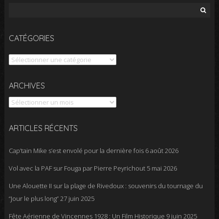
Rechercher :
CATÉGORIES
Catégories
Archives
ARCHIVES
ARTICLES RÉCENTS
Cap’tain Mike s’est envolé pour la dernière fois
6 août 2026
Vol avec la PAF sur Fouga par Pierre Peyrichout
5 mai 2026
Une Alouette II sur la plage de Rivedoux : souvenirs du tournage du
“Jour le plus long”
27 juin 2025
Fête Aérienne de Vincennes 1928 : Un Film Historique
9 juin 2025