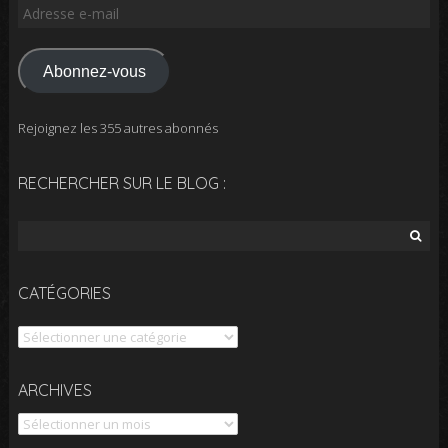
Adresse
e-
mail
Abonnez-vous
Rejoignez les 355 autres abonnés
RECHERCHER SUR LE BLOG :
Rechercher :
CATÉGORIES
Catégories
Archives
ARCHIVES