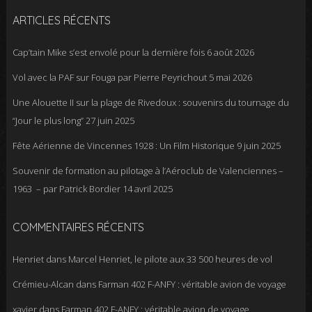
ARTICLES RÉCENTS
Cap’tain Mike s’est envolé pour la dernière fois
6 août 2026
Vol avec la PAF sur Fouga par Pierre Peyrichout
5 mai 2026
Une Alouette II sur la plage de Rivedoux : souvenirs du tournage du
“Jour le plus long”
27 juin 2025
Fête Aérienne de Vincennes 1928 : Un Film Historique
9 juin 2025
Souvenir de formation au pilotage à l’Aéroclub de Valenciennes –
1963 – par Patrick Bordier
14 avril 2025
COMMENTAIRES RÉCENTS
Henriet
dans
Marcel Henriet, le pilote aux 33 500 heures de vol
Crémieu-Alcan
dans
Farman 402 F-ANFY : véritable avion de voyage
xavier
dans
Farman 402 F-ANFY : véritable avion de voyage