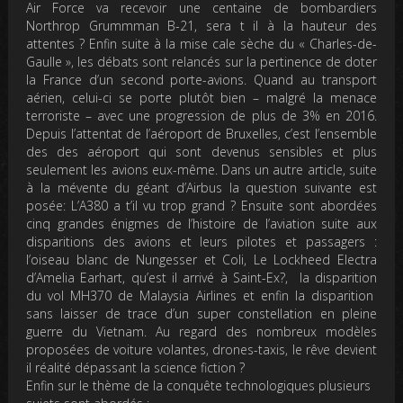
Air Force va recevoir une centaine de bombardiers
Northrop Grummman B-21, sera t il à la hauteur des
attentes ? Enfin suite à la mise cale sèche du « Charles-de-
Gaulle », les débats sont relancés sur la pertinence de doter
la France d’un second porte-avions. Quand au transport
aérien, celui-ci se porte plutôt bien – malgré la menace
terroriste – avec une progression de plus de 3% en 2016.
Depuis l’attentat de l’aéroport de Bruxelles, c’est l’ensemble
des des aéroport qui sont devenus sensibles et plus
seulement les avions eux-même. Dans un autre article, suite
à la mévente du géant d’Airbus la question suivante est
posée: L’A380 a t’il vu trop grand ? Ensuite sont abordées
cinq grandes énigmes de l’histoire de l’aviation suite aux
disparitions des avions et leurs pilotes et passagers :
l’oiseau blanc de Nungesser et Coli, Le Lockheed Electra
d’Amelia Earhart, qu’est il arrivé à Saint-Ex?, la disparition
du vol MH370 de Malaysia Airlines et enfin la disparition
sans laisser de trace d’un super constellation en pleine
guerre du Vietnam. Au regard des nombreux modèles
proposées de voiture volantes, drones-taxis, le rêve devient
il réalité dépassant la science fiction ?
Enfin sur le thème de la conquête technologiques plusieurs