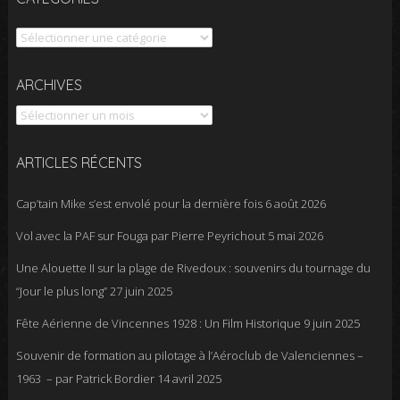
Catégories
Archives
ARCHIVES
ARTICLES RÉCENTS
Cap’tain Mike s’est envolé pour la dernière fois
6 août 2026
Vol avec la PAF sur Fouga par Pierre Peyrichout
5 mai 2026
Une Alouette II sur la plage de Rivedoux : souvenirs du tournage du
“Jour le plus long”
27 juin 2025
Fête Aérienne de Vincennes 1928 : Un Film Historique
9 juin 2025
Souvenir de formation au pilotage à l’Aéroclub de Valenciennes –
1963 – par Patrick Bordier
14 avril 2025