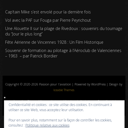
Cap’tain Mike s’est envolé pour la dernière fois
Vol avec la PAF sur Fouga par Pierre Peyrichout
Une Alouette II sur la plage de Rivedoux : souvenirs du tournage
du “Jour le plus long”
Fête Aérienne de Vincennes 1928 : Un Film Historique
Souvenir de formation au pilotage à l’Aéroclub de Valenciennes
– 1963 – par Patrick Bordier
Copyright © 2020-2026 Passion pour l'aviation | Powered by WordPress | Design by
Iceable Themes
Accueil
Blog
Albums photos
Histoires de l’aviation
Contrôle aérien
Confidentialité et cookies : ce site utilise des cookies. En continuant à
Livres
Liens
A propos
Contact
Politique de confidentialité
utiliser ce site Web, vous acceptez leur utilisation.
Pour en savoir plus, notamment sur la façon de contrôler les cookies,
consultez :
Politique relative aux cookies