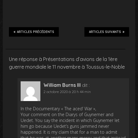
ARTICLES PRÉCÉDENTS
ARTICLES SUIVANTS
Une réponse à Présentations d’avions de la 1ère
guerre mondiale le 11 novembre à Toussus-le-Noble
William Burns III
dit :
2 octobre 2020 à 20 h 44 min
In the Documentary « The aced’ War »,
Your comment on the Diarys of Guynemer and
Uedet. You say the incident in which Guynemer let
him go because Uedet’s guns jammed never
happened. It is my claim that for a man to admit
that he was at another mans mercy and that instead