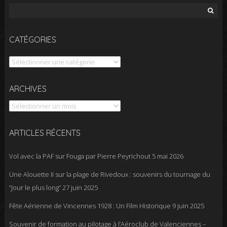
Rechercher :
CATÉGORIES
Catégories
Archives
ARCHIVES
ARTICLES RÉCENTS
Vol avec la PAF sur Fouga par Pierre Peyrichout
5 mai 2026
Une Alouette II sur la plage de Rivedoux : souvenirs du tournage du
“Jour le plus long”
27 juin 2025
Fête Aérienne de Vincennes 1928 : Un Film Historique
9 juin 2025
Souvenir de formation au pilotage à l’Aéroclub de Valenciennes –