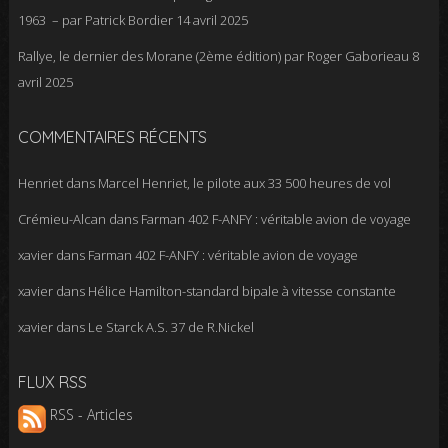
1963 – par Patrick Bordier
14 avril 2025
Rallye, le dernier des Morane (2ème édition) par Roger Gaborieau
8
avril 2025
COMMENTAIRES RÉCENTS
Henriet
dans
Marcel Henriet, le pilote aux 33 500 heures de vol
Crémieu-Alcan
dans
Farman 402 F-ANFY : véritable avion de voyage
xavier
dans
Farman 402 F-ANFY : véritable avion de voyage
xavier
dans
Hélice Hamilton-standard bipale à vitesse constante
xavier
dans
Le Starck A.S. 37 de R.Nickel
FLUX RSS
RSS - Articles