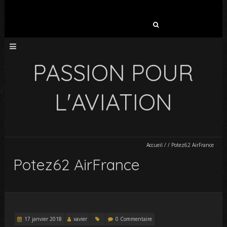
Rechercher :
PASSION POUR
L'AVIATION
Accueil
/
/
Potez62 AirFrance
Potez62 AirFrance
17 janvier 2018
xavier
0 Commentaire