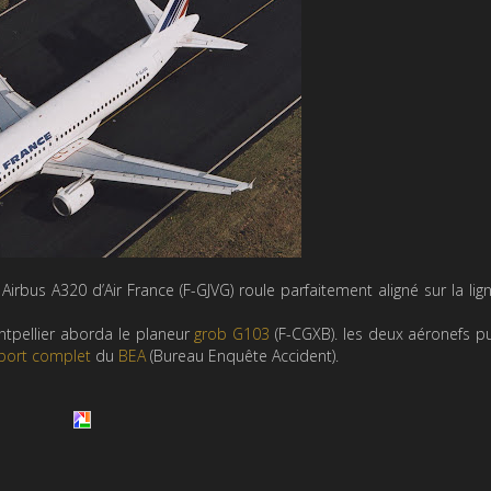
Airbus A320 d’Air France (F-GJVG) roule parfaitement aligné sur la lig
ontpellier aborda le planeur
grob G103
(F-CGXB). les deux aéronefs p
port complet
du
BEA
(Bureau Enquête Accident).