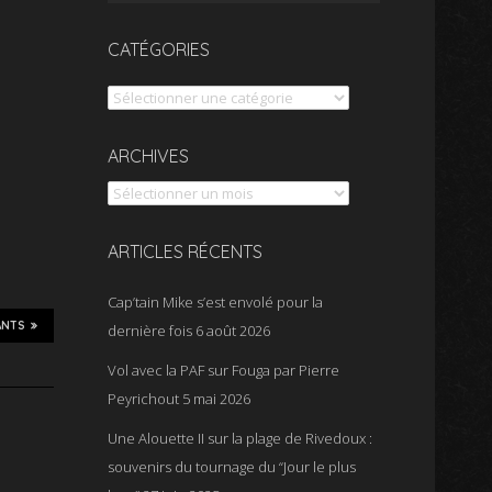
CATÉGORIES
Catégories
Archives
ARCHIVES
ARTICLES RÉCENTS
Cap’tain Mike s’est envolé pour la
ANTS
dernière fois
6 août 2026
Vol avec la PAF sur Fouga par Pierre
Peyrichout
5 mai 2026
Une Alouette II sur la plage de Rivedoux :
souvenirs du tournage du “Jour le plus