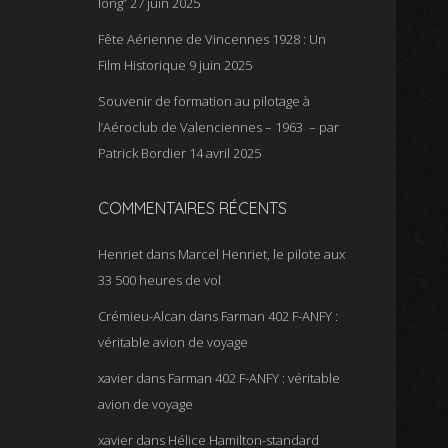
long”
27 juin 2025
Fête Aérienne de Vincennes 1928 : Un
Film Historique
9 juin 2025
Souvenir de formation au pilotage à
l’Aéroclub de Valenciennes – 1963 – par
Patrick Bordier
14 avril 2025
COMMENTAIRES RÉCENTS
Henriet
dans
Marcel Henriet, le pilote aux
33 500 heures de vol
Crémieu-Alcan
dans
Farman 402 F-ANFY :
véritable avion de voyage
xavier
dans
Farman 402 F-ANFY : véritable
avion de voyage
xavier
dans
Hélice Hamilton-standard