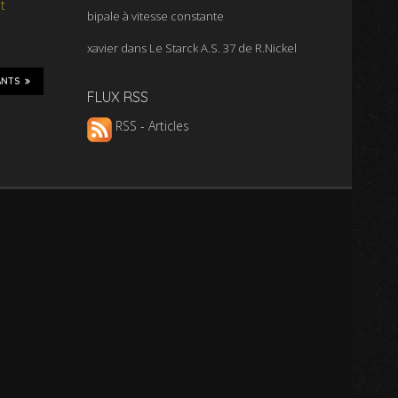
t
bipale à vitesse constante
xavier
dans
Le Starck A.S. 37 de R.Nickel
ANTS
FLUX RSS
RSS - Articles