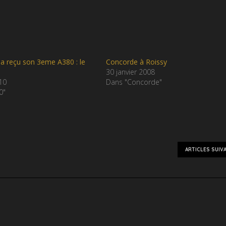
 a reçu son 3eme A380 : le
Concorde à Roissy
30 janvier 2008
010
Dans "Concorde"
0"
ARTICLES SUIV