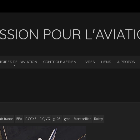
SSION POUR L'AVIAT
TOIRES DE L’AVIATION
CONTRÔLE AÉRIEN
LIVRES
LIENS
A PROPOS
air france
BEA
F-CGXB
F-GJVG
g103
grob
Montpellier
Roissy