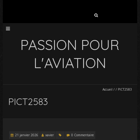
Rechercher :
PASSION POUR
L'AVIATION
Accueil
/
/
PICT2583
PICT2583
21 janvier 2026
xavier
0 Commentaire