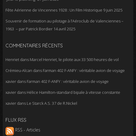
Fête Aérienne de Vincennes 1928 : Un Film Historique
9 juin 2025
Souvenir de formation au pilotage à l’Aéroclub de Valenciennes –
1963 – par Patrick Bordier
14 avril 2025
COMMENTAIRES RÉCENTS
Henriet
dans
Marcel Henriet, le pilote aux 33 500 heures de vol
Crémieu-Alcan
dans
Farman 402 F-ANFY : véritable avion de voyage
xavier
dans
Farman 402 F-ANFY : véritable avion de voyage
xavier
dans
Hélice Hamilton-standard bipale à vitesse constante
xavier
dans
Le Starck A.S. 37 de R.Nickel
FLUX RSS
RSS - Articles