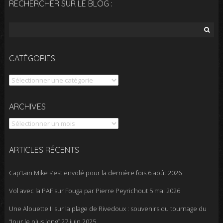
RECHERCHER SUR LE BLOG :
Rechercher :
CATÉGORIES
Catégories
Archives
ARCHIVES
ARTICLES RÉCENTS
Cap’tain Mike s’est envolé pour la dernière fois
6 août 2026
Vol avec la PAF sur Fouga par Pierre Peyrichout
5 mai 2026
Une Alouette II sur la plage de Rivedoux : souvenirs du tournage du
“Jour le plus long”
27 juin 2025